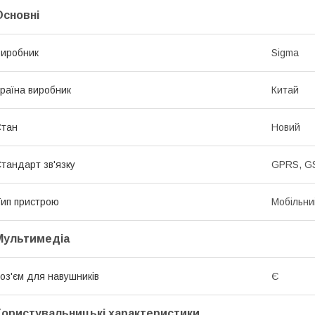
Основні
иробник
Sigma
раїна виробник
Китай
Стан
Новий
тандарт зв'язку
GPRS, G
ип пристрою
Мобільн
Мультимедіа
оз'єм для навушників
Є
Користувальницькі характеристики