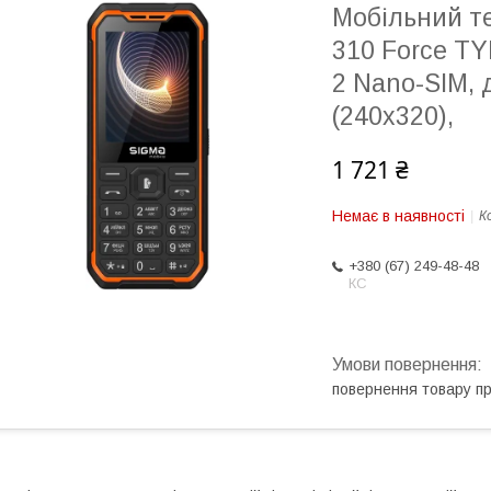
Мобільний те
310 Force T
2 Nano-SIM, 
(240x320),
1 721 ₴
Немає в наявності
К
+380 (67) 249-48-48
КС
повернення товару п