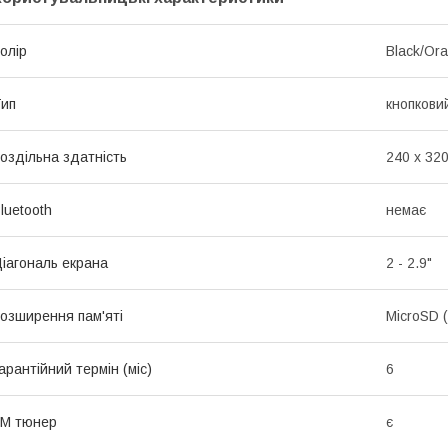
олір
Black/Or
ип
кнопкови
оздільна здатність
240 x 32
luetooth
немає
іагональ екрана
2 - 2.9"
озширення пам'яті
MicroSD 
арантійний термін (міс)
6
FM тюнер
є