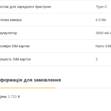
оз'єм для зарядного пристрою
Type-C
ілова камера
0.3 Мп
кумулятор
3000 мА·
озміри SIM-картки
Nano-SI
ількість SIM-карток
2
нформація для замовлення
іна:
1 721 ₴