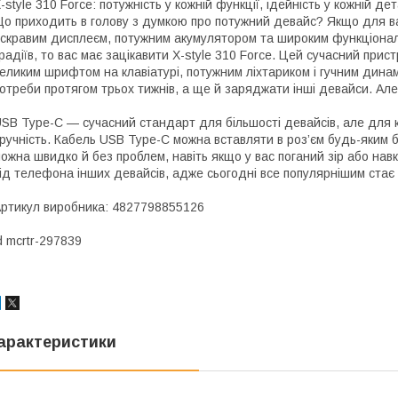
-style 310 Force: потужність у кожній функції, ідейність у кожній дет
о приходить в голову з думкою про потужний девайс? Якщо для в
скравим дисплеєм, потужним акумулятором та широким функціонало
радіїв, то вас має зацікавити X-style 310 Force. Цей сучасний прис
еликим шрифтом на клавіатурі, потужним ліхтариком і гучним динам
отреби протягом трьох тижнів, а ще й заряджати інші девайси. Але
SB Type-C — сучасний стандарт для більшості девайсів, але для к
ручність. Кабель USB Type-C можна вставляти в роз’єм будь-яким
ожна швидко й без проблем, навіть якщо у вас поганий зір або на
ід телефона інших девайсів, адже сьогодні все популярнішим стає 
ртикул виробника: 4827798855126
d mcrtr-297839
арактеристики