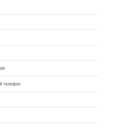
SM
ий телефон