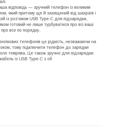
алі
аша відповідь — зручний телефон із великим
м, який притому ще й захищений від шахраїв і
трій із роз’ємом USB Type-C для підзарядки,
іком готовий не лише турбуватися про всі ваші
 про все по порядку.
нопкових телефонів це рідкість, незважаючи на
 боком, тому підключити телефон до зарядки
вколо темрява. Це також зручно для підзарядки
кабель із USB Type-C з об