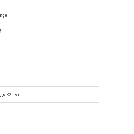
ange
й
0
(до 32 ГБ)