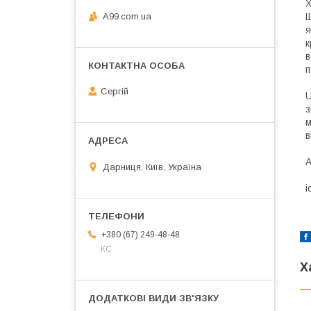
X
A99.com.ua
Щ
я
к
в
п
Сергій
U
з
м
в
А
Дарниця, Київ, Україна
i
+380 (67) 249-48-48
КС
Х