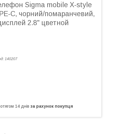
лефон Sigma mobile X-style
YPE-C, чорний/помаранчевий,
дисплей 2.8" цветной
од:
140207
ротягом 14 днів
за рахунок покупця