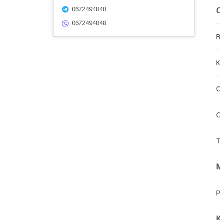
0672494848
0672494848
В
К
С
Т
Р