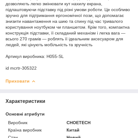
дозволяють легко змінювати кут нахилу екрана,
підлаштовуючи підставку під різні умови роботи. Це особливо
зручно для підтримання ергономічної пози, що допомагає
знизити навантаження на шию та спину під час тривалого
користування ноутбуком чи планшетом. Крім того, компактна
конструкція підставки, її складаний механізм і легка вага —
всього 270 грамів — роблять її ідеальним аксесуаром для
людей, які цінують мобільність та зручність
Артикул виробника: H055-SL
id mcrtr-305322
Приховати
Характеристики
Основні атрибути
Виробник
CHOETECH
Країна виробник
Китай
Стан
Новий