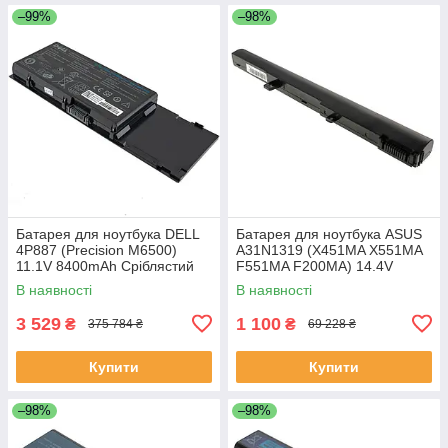
–99%
–98%
Батарея для ноутбука DELL
Батарея для ноутбука ASUS
4P887 (Precision M6500)
A31N1319 (X451MA X551MA
11.1V 8400mAh Сріблястий
F551MA F200MA) 14.4V
2200mAh Чорний
В наявності
В наявності
3 529
1 100
₴
₴
375 784 ₴
69 228 ₴
Купити
Купити
–98%
–98%