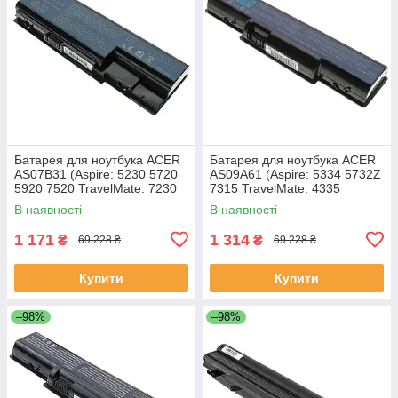
Батарея для ноутбука ACER
Батарея для ноутбука ACER
AS07B31 (Aspire: 5230 5720
AS09A61 (Aspire: 5334 5732Z
5920 7520 TravelMate: 7230
7315 TravelMate: 4335
7530 7730) 11.1V 4400mAh
Gateway: ID56 ID58 NV52
В наявності
В наявності
Чорний
NV53 NV54 NV56 NV58
1 171
1 314
₴
₴
69 228 ₴
69 228 ₴
Купити
Купити
–98%
–98%