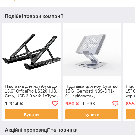
Подібні товари компанії
Підставка для ноутбука до
Підставка для ноутбука до
Підс
15.6" OfficePro LS320HUB,
15.6" Gembird NBS-DR1-
15" 
Grey, USB 2.0 хаб: 1xType-
01, сріблястий,
чорн
C / 2xUSB, алюміній, 6
алюмінієва, поворотна (на
регу
1 314
980
855
₴
₴
1 049 ₴
рівнів висоти
360°)
нава
Купити
Купити
Акційні пропозиції та новинки