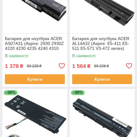
Батарея для ноутбука ACER
Батарея для ноутбука ACER
AS07A31 (Aspire: 2930 2930Z
AL14A32 (Aspire: E5-411 E5-
4220 4230 4235 4240 4310
511 E5-571 V3-472 series)
5334 5732Z 7315) 11.1V
11.1V 4400mAh Чорний
В наявності
В наявності
4400mAh Чорний
1 378
1 564
₴
₴
69 228 ₴
69 228 ₴
Купити
Купити
–98%
–98%