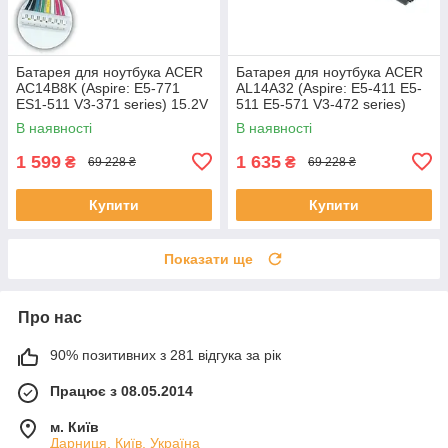
Батарея для ноутбука ACER
Батарея для ноутбука ACER
AC14B8K (Aspire: E5-771
AL14A32 (Aspire: E5-411 E5-
ES1-511 V3-371 series) 15.2V
511 E5-571 V3-472 series)
2200mAh Чорний
11.1V 5200mAh Чорний
В наявності
В наявності
1 599
1 635
₴
₴
69 228 ₴
69 228 ₴
Купити
Купити
Показати ще
Про нас
90% позитивних з 281 відгука за рік
Працює з 08.05.2014
м. Київ
Дарниця, Київ, Україна