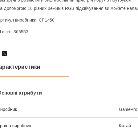
а допомогою 10 різних режимів RGB-підсвічування ви можете налаш
ртикул виробника: CP1450
d mcrtr-306553
арактеристики
Основні атрибути
иробник
GamePro
раїна виробник
Китай