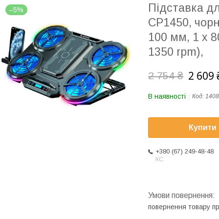
Підставка дл
–5%
CP1450, чорн
100 мм, 1 х 
1350 rpm),
2 609 
2 754 ₴
В наявності
Код:
1408
Купити
+380 (67) 249-48-48
КС
повернення товару п