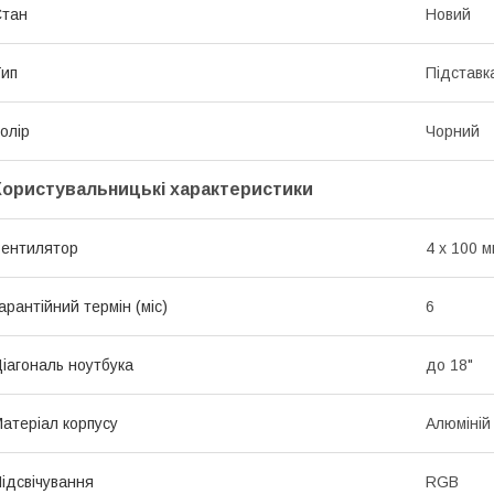
Стан
Новий
ип
Підставк
олір
Чорний
Користувальницькі характеристики
ентилятор
4 х 100 м
арантійний термін (міс)
6
іагональ ноутбука
до 18"
атеріал корпусу
Алюміній
ідсвічування
RGB