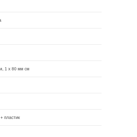
а
м, 1 х 80 мм см
 + пластик