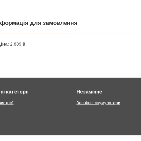
нформація для замовлення
іна:
2 609 ₴
і категорії
Незамінне
ристрої
Зовнішні акумулятори