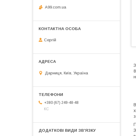
A99.com.ua
Сергій
З
8
Дарниця, Київ, Україна
н
+380 (67) 249-48-48
В
КС
х
з
П
З
в