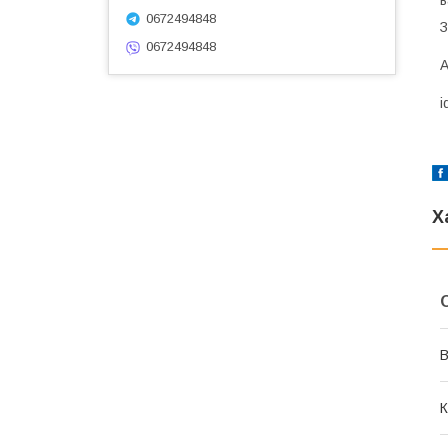
0672494848
З
0672494848
А
i
Х
В
К