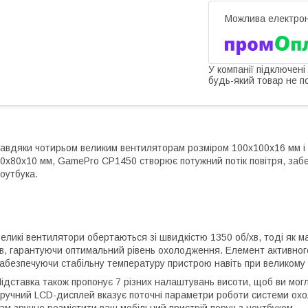
У компанії підключені
будь-який товар не п
авдяки чотирьом великим вентиляторам розміром 100х100х16 мм і
0х80х10 мм, GamePro CP1450 створює потужний потік повітря, за
оутбука.
еликі вентилятори обертаються зі швидкістю 1350 об/хв, тоді як 
в, гарантуючи оптимальний рівень охолодження. Елемент активног
абезпечуючи стабільну температуру пристрою навіть при великому
ідставка також пропонує 7 різних налаштувань висоти, щоб ви мог
ручний LCD-дисплей вказує поточні параметри роботи системи о
ам зручно розмістити ваш мобільний пристрій поруч з ноутбуком.