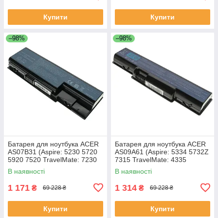
Купити
Купити
–98%
–98%
Батарея для ноутбука ACER
Батарея для ноутбука ACER
AS07B31 (Aspire: 5230 5720
AS09A61 (Aspire: 5334 5732Z
5920 7520 TravelMate: 7230
7315 TravelMate: 4335
7530 7730) 11.1V 4400mAh
Gateway: ID56 ID58 NV52
В наявності
В наявності
Чорний
NV53 NV54 NV56 NV58
1 171
1 314
₴
₴
69 228 ₴
69 228 ₴
Купити
Купити