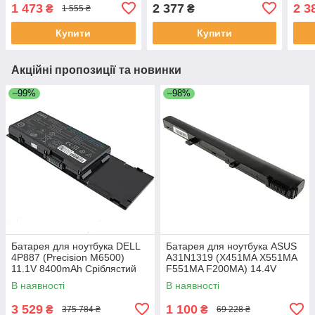
об/хв) + 4 x 60 мм (3200
2200 об/хв), магнітна
об/х
1 473
2 377
2 3
₴
₴
1 555 ₴
об/хв), LCD екран, 5 рівнів
підкладка, RGB
підс
підсвічування, LCD
режи
Купити
Купити
Акційні пропозиції та новинки
–99%
–98%
Батарея для ноутбука DELL
Батарея для ноутбука ASUS
4P887 (Precision M6500)
A31N1319 (X451MA X551MA
11.1V 8400mAh Сріблястий
F551MA F200MA) 14.4V
2200mAh Чорний
В наявності
В наявності
3 529
1 100
₴
₴
375 784 ₴
69 228 ₴