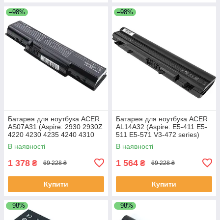
–98%
–98%
Батарея для ноутбука ACER
Батарея для ноутбука ACER
AS07A31 (Aspire: 2930 2930Z
AL14A32 (Aspire: E5-411 E5-
4220 4230 4235 4240 4310
511 E5-571 V3-472 series)
5334 5732Z 7315) 11.1V
11.1V 4400mAh Чорний
В наявності
В наявності
4400mAh Чорний
1 378
1 564
₴
₴
69 228 ₴
69 228 ₴
Купити
Купити
–98%
–98%