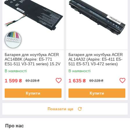
Батарея для ноутбука ACER
Батарея для ноутбука ACER
AC14B8K (Aspire: E5-771
AL14A32 (Aspire: E5-411 E5-
ES1-511 V3-371 series) 15.2V
511 E5-571 V3-472 series)
2200mAh Чорний
11.1V 5200mAh Чорний
В наявності
В наявності
1 599
1 635
₴
₴
69 228 ₴
69 228 ₴
Купити
Купити
Показати ще
Про нас