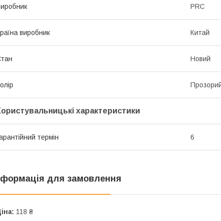
иробник
PRC
раїна виробник
Китай
Стан
Новий
олір
Прозори
Користувальницькі характеристики
арантійний термін
6
нформація для замовлення
іна:
118 ₴