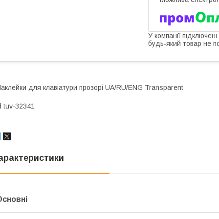
У компанії підключені
будь-який товар не п
аклейки для клавіатури прозорі UA/RU/ENG Transparent
d tuv-32341
арактеристики
Основні