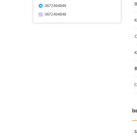
В
0672494848
0672494848
К
К
Г
І
Ц