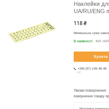
Наклейки для
UA/RU/ENG п
118 ₴
Мінімальна сума замов
В наявності
Код:
1425
Купити
+380 (67) 249-48-48
КС
повернення товару п