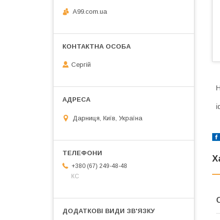
A99.com.ua
Сергій
Н
i
Дарниця, Київ, Україна
Х
+380 (67) 249-48-48
КС