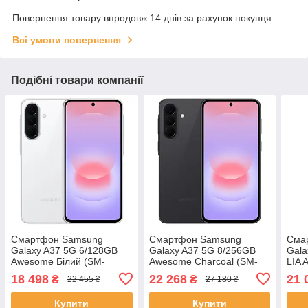
Повернення товару впродовж 14 днів за рахунок покупця
Всі умови повернення
Подібні товари компанії
Смартфон Samsung
Смартфон Samsung
Сма
Galaxy A37 5G 6/128GB
Galaxy A37 5G 8/256GB
Gala
Awesome Білий (SM-
Awesome Charcoal (SM-
LIA 
A376BZWBEUC)
A376BZAGEUC)
(709
18 498
22 268
21 
₴
₴
22 455 ₴
27 180 ₴
Купити
Купити