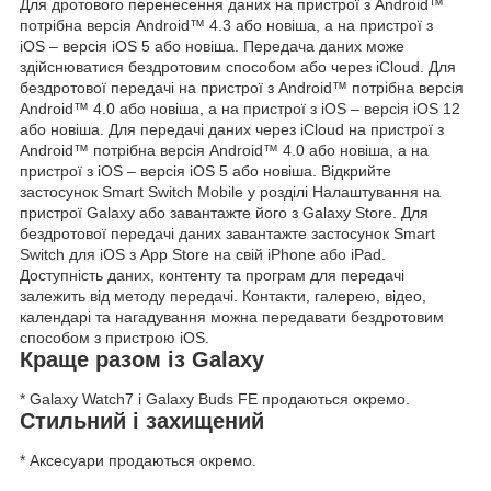
Для дротового перенесення даних на пристрої з Android™
потрібна версія Android™ 4.3 або новіша, а на пристрої з
iOS – версія iOS 5 або новіша. Передача даних може
здійснюватися бездротовим способом або через iCloud. Для
бездротової передачі на пристрої з Android™ потрібна версія
Android™ 4.0 або новіша, а на пристрої з iOS – версія iOS 12
або новіша. Для передачі даних через iCloud на пристрої з
Android™ потрібна версія Android™ 4.0 або новіша, а на
пристрої з iOS – версія iOS 5 або новіша. Відкрийте
застосунок Smart Switch Mobile у розділі Налаштування на
пристрої Galaxy або завантажте його з Galaxy Store. Для
бездротової передачі даних завантажте застосунок Smart
Switch для iOS з App Store на свій iPhone або iPad.
Доступність даних, контенту та програм для передачі
залежить від методу передачі. Контакти, галерею, відео,
календарі та нагадування можна передавати бездротовим
способом з пристрою iOS.
Краще разом із Galaxy
* Galaxy Watch7 і Galaxy Buds FE продаються окремо.
Стильний і захищений
* Аксесуари продаються окремо.