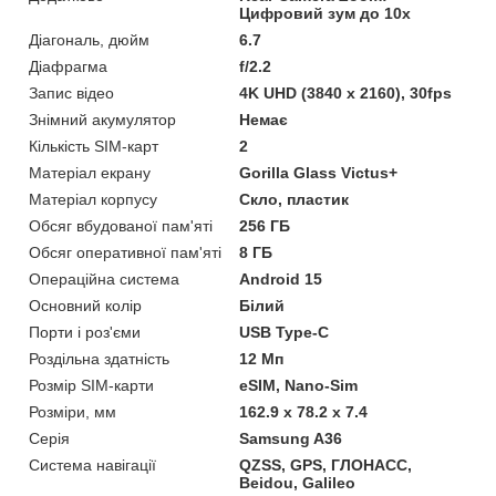
Цифровий зум до 10x
Діагональ, дюйм
6.7
Діафрагма
f/2.2
Запис відео
4K UHD (3840 x 2160), 30fps
Знімний акумулятор
Немає
Кількість SIM-карт
2
Матеріал екрану
Gorilla Glass Victus+
Матеріал корпусу
Скло, пластик
Обсяг вбудованої пам'яті
256 ГБ
Обсяг оперативної пам'яті
8 ГБ
Операційна система
Android 15
Основний колір
Білий
Порти і роз'єми
USB Type-C
Роздільна здатність
12 Мп
Розмір SIM-карти
eSIM, Nano-Sim
Розміри, мм
162.9 x 78.2 x 7.4
Серія
Samsung A36
Система навігації
QZSS, GPS, ГЛОНАСС,
Beidou, Galileo