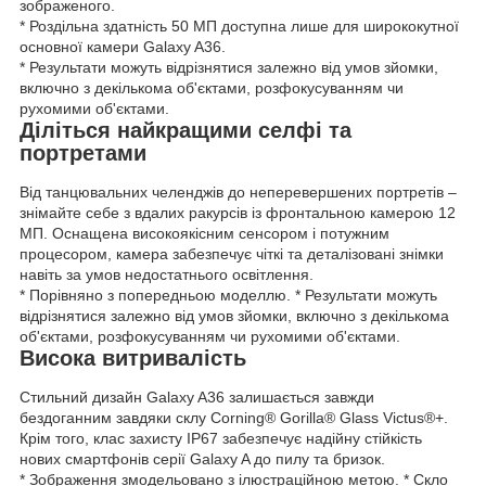
зображеного.
* Роздільна здатність 50 МП доступна лише для ширококутної
основної камери Galaxy A36.
* Результати можуть відрізнятися залежно від умов зйомки,
включно з декількома об'єктами, розфокусуванням чи
рухомими об'єктами.
Діліться найкращими селфі та
портретами
Від танцювальних челенджів до неперевершених портретів –
знімайте себе з вдалих ракурсів із фронтальною камерою 12
МП. Оснащена високоякісним сенсором і потужним
процесором, камера забезпечує чіткі та деталізовані знімки
навіть за умов недостатнього освітлення.
* Порівняно з попередньою моделлю. * Результати можуть
відрізнятися залежно від умов зйомки, включно з декількома
об'єктами, розфокусуванням чи рухомими об'єктами.
Висока витривалість
Стильний дизайн Galaxy A36 залишається завжди
бездоганним завдяки склу Corning® Gorilla® Glass Victus®+.
Крім того, клас захисту IP67 забезпечує надійну стійкість
нових смартфонів серії Galaxy A до пилу та бризок.
* Зображення змодельовано з ілюстраційною метою. * Скло