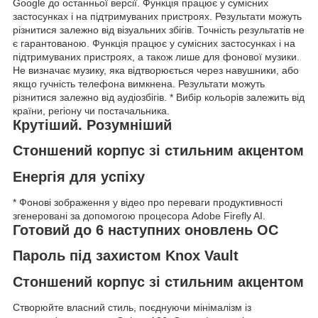
Google до останньої версії. Функція працює у сумісних
застосунках і на підтримуваних пристроях. Результати можуть
різнитися залежно від візуальних збігів. Точність результатів не
є гарантованою. Функція працює у сумісних застосунках і на
підтримуваних пристроях, а також лише для фонової музики.
Не визначає музику, яка відтворюється через навушники, або
якщо гучність телефона вимкнена. Результати можуть
різнитися залежно від аудіозбігів. * Вибір кольорів залежить від
країни, регіону чи постачальника.
Крутіший. Розумніший
Стоншений корпус зі стильним акцентом
Енергія для успіху
* Фонові зображення у відео про переваги продуктивності
згенеровані за допомогою процесора Adobe Firefly AI.
Готовий до 6 наступних оновлень ОС
Пароль під захистом Knox Vault
Стоншений корпус зі стильним акцентом
Створюйте власний стиль, поєднуючи мінімалізм із