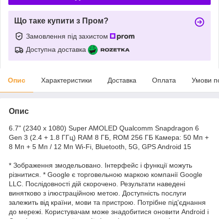
Що таке купити з Пром?
Замовлення під захистом
Доступна доставка
Опис
Характеристики
Доставка
Оплата
Умови п
Опис
6.7" (2340 x 1080) Super AMOLED Qualcomm Snapdragon 6
Gen 3 (2.4 + 1.8 ГГц) RAM 8 ГБ, ROM 256 ГБ Камера: 50 Мп +
8 Мп + 5 Мп / 12 Мп Wi-Fi, Bluetooth, 5G, GPS Android 15
* Зображення змодельовано. Інтерфейс і функції можуть
різнитися. * Google є торговельною маркою компанії Google
LLC. Послідовності дій скорочено. Результати наведені
винятково з ілюстраційною метою. Доступність послуги
залежить від країни, мови та пристрою. Потрібне під'єднання
до мережі. Користувачам може знадобитися оновити Android і