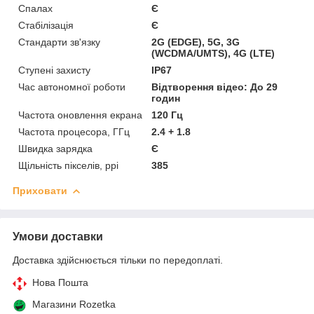
Спалах
Є
Стабілізація
Є
Стандарти зв'язку
2G (EDGE), 5G, 3G
(WCDMA/UMTS), 4G (LTE)
Ступені захисту
IP67
Час автономної роботи
Відтворення відео: До 29
годин
Частота оновлення екрана
120 Гц
Частота процесора, ГГц
2.4 + 1.8
Швидка зарядка
Є
Щільність пікселів, ppi
385
Приховати
Умови доставки
Доставка здійснюється тільки по передоплаті.
Нова Пошта
Магазини Rozetka