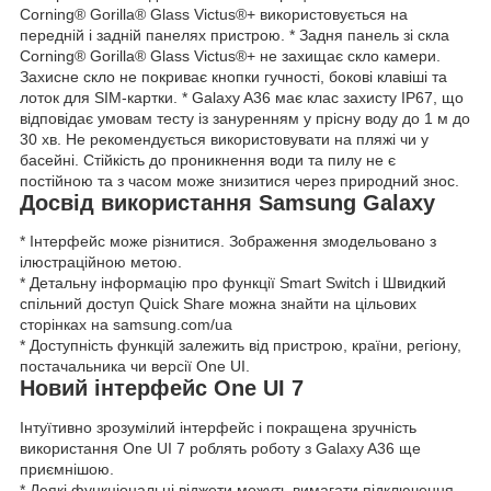
Corning® Gorilla® Glass Victus®+ використовується на
передній і задній панелях пристрою. * Задня панель зі скла
Corning® Gorilla® Glass Victus®+ не захищає скло камери.
Захисне скло не покриває кнопки гучності, бокові клавіші та
лоток для SIM-картки. * Galaxy A36 має клас захисту IP67, що
відповідає умовам тесту із зануренням у прісну воду до 1 м до
30 хв. Не рекомендується використовувати на пляжі чи у
басейні. Стійкість до проникнення води та пилу не є
постійною та з часом може знизитися через природний знос.
Досвід використання Samsung Galaxy
* Інтерфейс може різнитися. Зображення змодельовано з
ілюстраційною метою.
* Детальну інформацію про функції Smart Switch і Швидкий
спільний доступ Quick Share можна знайти на цільових
сторінках на samsung.com/ua
* Доступність функцій залежить від пристрою, країни, регіону,
постачальника чи версії One UI.
Новий інтерфейс One UI 7
Інтуїтивно зрозумілий інтерфейс і покращена зручність
використання One UI 7 роблять роботу з Galaxy A36 ще
приємнішою.
* Деякі функціональні віджети можуть вимагати підключення