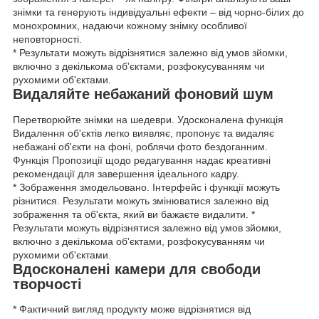
знімки та генерують індивідуальні ефекти – від чорно-білих до
монохромних, надаючи кожному знімку особливої
неповторності.
* Результати можуть відрізнятися залежно від умов зйомки,
включно з декількома об'єктами, розфокусуванням чи
рухомими об'єктами.
Видаляйте небажаний фоновий шум
Перетворюйте знімки на шедеври. Удосконалена функція
Видалення об'єктів легко виявляє, пропонує та видаляє
небажані об'єкти на фоні, роблячи фото бездоганним.
Функція Пропозиції щодо редагування надає креативні
рекомендації для завершення ідеального кадру.
* Зображення змодельовано. Інтерфейс і функції можуть
різнитися. Результати можуть змінюватися залежно від
зображення та об'єкта, який ви бажаєте видалити. *
Результати можуть відрізнятися залежно від умов зйомки,
включно з декількома об'єктами, розфокусуванням чи
рухомими об'єктами.
Вдосконалені камери для свободи
творчості
* Фактичний вигляд продукту може відрізнятися від