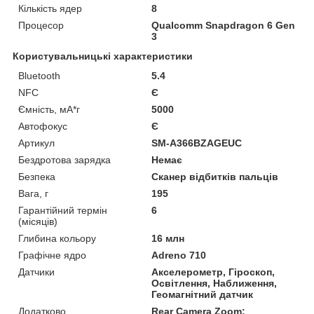
Кількість ядер
8
Процесор
Qualcomm Snapdragon 6 Gen
3
Користувальницькі характеристики
Bluetooth
5.4
NFC
Є
Ємність, мА*г
5000
Автофокус
Є
Артикул
SM-A366BZAGEUC
Бездротова зарядка
Немає
Безпека
Сканер відбитків пальців
Вага, г
195
Гарантійний термін
6
(місяців)
Глибина кольору
16 млн
Графічне ядро
Adreno 710
Датчики
Акселерометр, Гіроскоп,
Освітлення, Наближення,
Геомагнітний датчик
Додатково
Rear Camera Zoom: