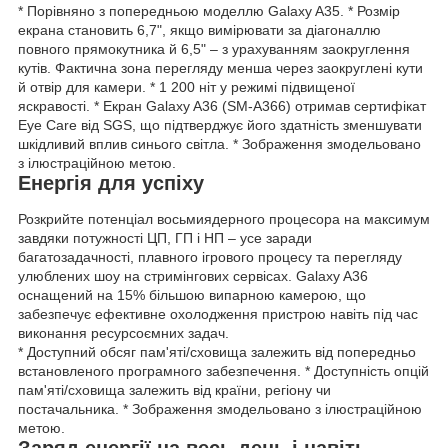
* Порівняно з попередньою моделлю Galaxy A35. * Розмір
екрана становить 6,7", якщо вимірювати за діагоналлю
повного прямокутника й 6,5" – з урахуванням заокруглення
кутів. Фактична зона перегляду менша через заокруглені кути
й отвір для камери. * 1 200 ніт у режимі підвищеної
яскравості. * Екран Galaxy A36 (SM-A366) отримав сертифікат
Eye Care від SGS, що підтверджує його здатність зменшувати
шкідливий вплив синього світла. * Зображення змодельовано
з ілюстраційною метою.
Енергія для успіху
Розкрийте потенціал восьмиядерного процесора на максимум
завдяки потужності ЦП, ГП і НП – усе заради
багатозадачності, плавного ігрового процесу та перегляду
улюблених шоу на стримінгових сервісах. Galaxy A36
оснащений на 15% більшою випарною камерою, що
забезпечує ефективне охолодження пристрою навіть під час
виконання ресурсоємних задач.
* Доступний обсяг пам'яті/сховища залежить від попередньо
встановленого програмного забезпечення. * Доступність опцій
пам'яті/сховища залежить від країни, регіону чи
постачальника. * Зображення змодельовано з ілюстраційною
метою.
Заряд енергії на весь день і навіть