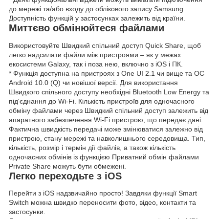
до мережі та/або входу до облікового запису Samsung.
Доступність функцій у застосунках залежить від країни.
Миттєво обмінюйтеся файлами
Використовуйте Швидкий спільний доступ Quick Share, щоб
легко надсилати файли між пристроями – як у межах
екосистеми Galaxy, так і поза нею, включно з iOS і ПК.
* Функція доступна на пристроях з One UI 2.1 чи вище та ОС
Android 10.0 (Q) чи новішої версії. Для використання
Швидкого спільного доступу необхідні Bluetooth Low Energy та
під'єднання до Wi-Fi. Кількість пристроїв для одночасного
обміну файлами через Швидкий спільний доступ залежить від
апаратного забезпечення Wi-Fi пристрою, що передає дані.
Фактична швидкість передачі може змінюватися залежно від
пристрою, стану мережі та навколишнього середовища. Тип,
кількість, розмір і термін дії файлів, а також кількість
одночасних обмінів із функцією Приватний обмін файлами
Private Share можуть бути обмежені.
Легко переходьте з iOS
Перейти з iOS надзвичайно просто! Завдяки функції Smart
Switch можна швидко переносити фото, відео, контакти та
застосунки.