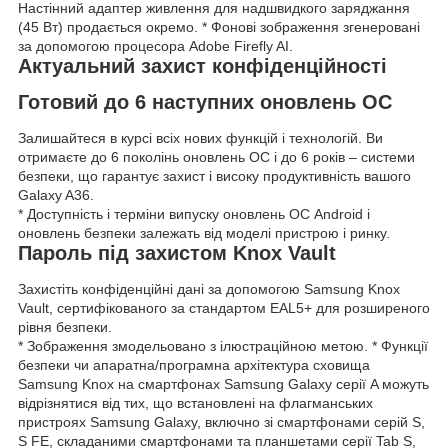
Настінний адаптер живлення для надшвидкого заряджання
(45 Вт) продається окремо. * Фонові зображення згенеровані
за допомогою процесора Adobe Firefly AI.
Актуальний захист конфіденційності
Готовий до 6 наступних оновлень ОС
Залишайтеся в курсі всіх нових функцій і технологій. Ви
отримаєте до 6 поколінь оновлень ОС і до 6 років – системи
безпеки, що гарантує захист і високу продуктивність вашого
Galaxy A36.
* Доступність і терміни випуску оновлень ОС Android і
оновлень безпеки залежать від моделі пристрою і ринку.
Пароль під захистом Knox Vault
Захистіть конфіденційні дані за допомогою Samsung Knox
Vault, сертифікованого за стандартом EAL5+ для розширеного
рівня безпеки.
* Зображення змодельовано з ілюстраційною метою. * Функції
безпеки чи апаратна/програмна архітектура сховища
Samsung Knox на смартфонах Samsung Galaxy серії A можуть
відрізнятися від тих, що встановлені на флагманських
пристроях Samsung Galaxy, включно зі смартфонами серій S,
S FE, складаними смартфонами та планшетами серії Tab S,