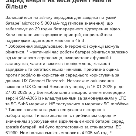
більше
Залишайтеся на зв'язку впродовж дня завдяки потужній
батареї місткістю 5 000 мА·год (типове значення), що
забезпечує до 29 годин безперервного відтворення відео.
Коли настане час заряджати пристрій, скористайтеся
надшвидким адаптером живлення 45 Вт.
* Зображення змодельовано. Інтерфейс і функції можуть
різнитися. * Фактичний час роботи батареї різниться залежно
від мережевого середовища, використаних функцій і
застосунків, частоти викликів і повідомлень, кількості
заряджань та багатьох інших чинників. Приблизна оцінка
проти профілю використання середнього користувача за
даними UX Connect Research. Незалежне оцінювання
виконане UX Connect Research у період із 16.01.2025 р. до
27.01.2025 р. у Великобританії з використанням попередніх
версій SM-A366 із налаштуваннями за замовчуванням у LTE
та 5G Sub6 мережах. НЕ тестувалися в мережах 5G mmWave.
* Типове значення за умов тестування в сторонніх
лабораторіях. Типове значення є приблизним середнім
значенням з урахуванням відхилень ємності батареї серед
зразків батарей, які було протестовано за стандартом IEC
61960. Номінальна ємність становить 4 905 мА·год. *