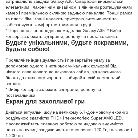
витривалістю завдяки Galaxy A36. Смартфон вирізняється
елегантним і лаконічним дизайном із лінійним розташуванням
камер і преміальною скляною задньою панеллю. Тонші рамки
та плоскі бічні грані надають пристрою витонченості та
забезпечують комфортне тримання в руці.
* Порівняно з попередньою моделлю Galaxy A35. * Вибір
кольорів залежить від країни, регіону чи постачальника.
Будьте унікальними, будьте яскравими,
будьте собою!
Проявляйте індивідуальність і привертайте увагу за
допомогою одного із чотирьох унікальних кольорів! Від
ніжного лавандового до яскравого лайма, від класичного
білого до стильного чорного – обирайте свій досконалий
відтінок.
* Вибір кольорів залежить від країни, регіону чи
постачальника.
Екран для захопливої гри
Дивіться актуальні шоу на великому 6,7-дюймовому екрані з
роздільною здатністю FHD+ і технологією Super AMOLED.
Насолоджуйтесь плавною роботою та чудовою видимістю
навіть на вулиці завдяки частоті оновлення 120 Гц і яскравості
1 200 ніт.