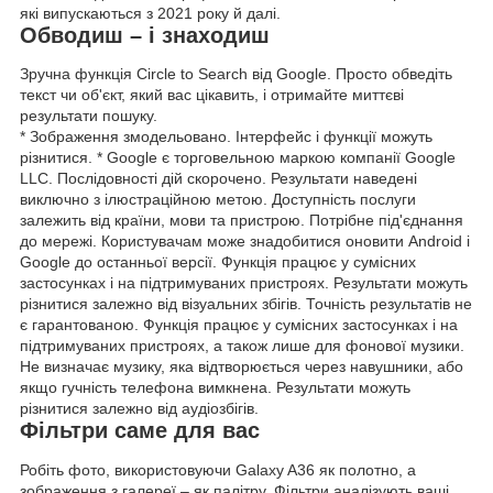
які випускаються з 2021 року й далі.
Обводиш – і знаходиш
Зручна функція Circle to Search від Google. Просто обведіть
текст чи об'єкт, який вас цікавить, і отримайте миттєві
результати пошуку.
* Зображення змодельовано. Інтерфейс і функції можуть
різнитися. * Google є торговельною маркою компанії Google
LLC. Послідовності дій скорочено. Результати наведені
виключно з ілюстраційною метою. Доступність послуги
залежить від країни, мови та пристрою. Потрібне під'єднання
до мережі. Користувачам може знадобитися оновити Android і
Google до останньої версії. Функція працює у сумісних
застосунках і на підтримуваних пристроях. Результати можуть
різнитися залежно від візуальних збігів. Точність результатів не
є гарантованою. Функція працює у сумісних застосунках і на
підтримуваних пристроях, а також лише для фонової музики.
Не визначає музику, яка відтворюється через навушники, або
якщо гучність телефона вимкнена. Результати можуть
різнитися залежно від аудіозбігів.
Фільтри саме для вас
Робіть фото, використовуючи Galaxy A36 як полотно, а
зображення з галереї – як палітру. Фільтри аналізують ваші