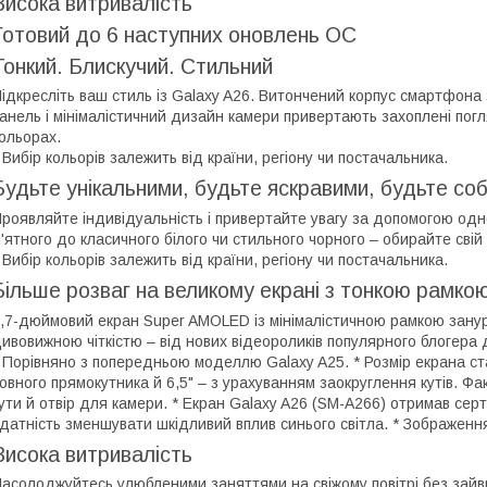
Висока витривалість
Готовий до 6 наступних оновлень ОС
Тонкий. Блискучий. Стильний
ідкресліть ваш стиль із Galaxy A26. Витончений корпус смартфона 
анель і мінімалістичний дизайн камери привертають захоплені погл
ольорах.
 Вибір кольорів залежить від країни, регіону чи постачальника.
Будьте унікальними, будьте яскравими, будьте со
роявляйте індивідуальність і привертайте увагу за допомогою одног
'ятного до класичного білого чи стильного чорного – обирайте свій
 Вибір кольорів залежить від країни, регіону чи постачальника.
Більше розваг на великому екрані з тонкою рамко
,7-дюймовий екран Super AMOLED із мінімалістичною рамкою занур
ивовижною чіткістю – від нових відеороликів популярного блогера д
 Порівняно з попередньою моделлю Galaxy A25. * Розмір екрана ст
овного прямокутника й 6,5" – з урахуванням заокруглення кутів. Ф
ути й отвір для камери. * Екран Galaxy A26 (SM-A266) отримав сер
датність зменшувати шкідливий вплив синього світла. * Зображен
Висока витривалість
асолоджуйтесь улюбленими заняттями на свіжому повітрі без зайви