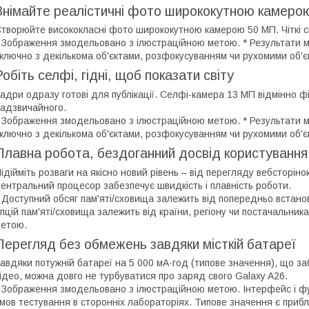
Знімайте реалістичні фото ширококутною камеро
творюйте висококласні фото ширококутною камерою 50 МП. Чіткі сві
 Зображення змодельовано з ілюстраційною метою. * Результати м
ключно з декількома об'єктами, розфокусуванням чи рухомими об'є
Робіть селфі, гідні, щоб показати світу
адри одразу готові для публікації. Селфі-камера 13 МП відмінно ф
адзвичайного.
 Зображення змодельовано з ілюстраційною метою. * Результати м
ключно з декількома об'єктами, розфокусуванням чи рухомими об'є
Плавна робота, бездоганний досвід користування
ідійміть розваги на якісно новий рівень – від перегляду вебсторіно
ентральний процесор забезпечує швидкість і плавність роботи.
 Доступний обсяг пам'яті/сховища залежить від попередньо встано
пцій пам'яті/сховища залежить від країни, регіону чи постачальни
етою.
Перегляд без обмежень завдяки місткій батареї
авдяки потужній батареї на 5 000 мА·год (типове значення), що з
ідео, можна довго не турбуватися про заряд свого Galaxy A26.
 Зображення змодельовано з ілюстраційною метою. Інтерфейс і фун
мов тестування в сторонніх лабораторіях. Типове значення є при