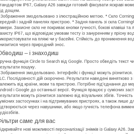
тандартом IP67, Galaxy A26 завжди готовий фіксувати яскраві момен
ід дощем.
 Зображення змодельовано з ілюстраційною метою. * Скло Corning
ередній і задній панелях пристрою. * Задня панель зі скла Cornin
амери. Захисне скло не покриває кнопки гучності, бокові клавіші та 
ахисту IP67, що відповідає умовам тесту із зануренням у прісну во
икористовувати на пляжі чи у басейні. Стійкість до проникнення во
низитися через природний знос.
Обводиш – і знаходиш
ручна функція Circle to Search від Google. Просто обведіть текст чи
езультати пошуку.
 Зображення змодельовано. Інтерфейс і функції можуть різнитися.
LC. Послідовності дій скорочено. Результати наведені винятково з
алежить від країни, мови та пристрою. Потрібне під'єднання до м
ndroid і Google до останньої версії. Функція працює у сумісних зас
езультати можуть різнитися залежно від візуальних збігів. Точніст
умісних застосунках і на підтримуваних пристроях, а також лише д
ідтворюється через навушники, або якщо гучність телефона вимкне
удіозбігів.
Фільтри саме для вас
ідкривайте нові можливості персоналізації знімків із Galaxy A26. З