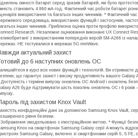
ідхилень ємності батареї серед зразків батарей, які було протест
мність становить 4 860 мА·год. Фактичний час роботи батареї різ
ценаріїв використання та багатьох інших чинників. * Фактичний час
ережевого середовища, використаних функцій і застосунків, частоти
агатьох інших чинників. Приблизна оцінка проти профілю викорис
onnect Research. Незалежне оцінювання виконане UX Connect Resear
еликобританії з використанням попередніх версій SM-A266 із нал
ережах. НЕ тестувалися в мережах 5G mmWave.
Завжди актуальний захист
Готовий до 6 наступних оновлень ОС
алишайтеся в курсі всіх нових функцій і технологій. Ви отримаєте д
езпеки, що гарантує захист і високу продуктивність вашого Galaxy 
 Доступність і терміни випуску оновлень ОС Android і оновлень безп
alaxy A26 буде підтримувати шість поколінь оновлень ОС і 6 років 
ипуску.
Пароль під захистом Knox Vault
ахистіть конфіденційні дані за допомогою Samsung Knox Vault, с
озширеного рівня безпеки.
 Зображення змодельовано з ілюстраційною метою. * Функції безп
amsung Knox на смартфонах Samsung Galaxy серії A можуть відріз
ристроях Samsung Galaxy, включно зі смартфонами серій S, S FE,