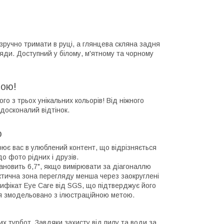
зручно тримати в руці, а глянцева скляна задня
яди. Доступний у білому, м'ятному та чорному
бою!
о з трьох унікальних кольорів! Від ніжного
 досконалий відтінок.
ю
ює вас в улюблений контент, що відрізняється
о фото рідних і друзів.
ановить 6,7", якщо вимірювати за діагоналлю
актична зона перегляду менша через заокруглені
тифікат Eye Care від SGS, що підтверджує його
ня змодельовано з ілюстраційною метою.
х турбот. Завдяки захисту від пилу та води за