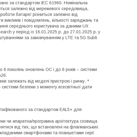
овано за стандартом IEC 61960. Номінальна
ниться залежно від мережевого середовища,
 роботи батареї різниться залежно від
 викликів і повідомлень, кількості заряджань та
тання середнього користувача за даними UX
ch у період із 16.01.2025 р. до 27.01.2025 р. у
аштуваннями за замовчуванням у LTE та 5G Sub6
о 6 поколінь оновлень ОС і до 6 років – системи
A26.
еки залежать від моделі пристрою і ринку. *
– системи безпеки з моменту всесвітньої дати
ертифікованого за стандартом EAL5+ для
еки чи апаратна/програмна архітектура сховища
нятися від тих, що встановлені на флагманських
 складаними смартфонами та планшетами серії