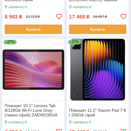
В наявності
В наявності
8 982
17 468
₴
₴
12 723 ₴
24 437 ₴
Купити
Купити
–27%
–27%
Планшет 10.1" Lenovo Tab
8/128Gb Wi-Fi Luna Grey
Планшет 11.2" Xiaomi Pad 7 8
(темно сірий) ZAEH0195UA
/ 256Gb сірий
В наявності
В наявності