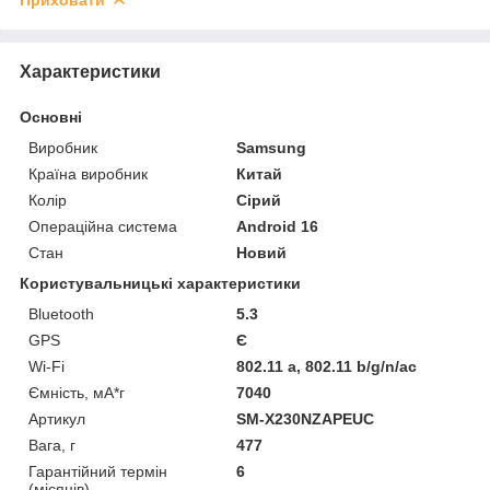
Характеристики
Основні
Виробник
Samsung
Країна виробник
Китай
Колір
Сірий
Операційна система
Android 16
Стан
Новий
Користувальницькі характеристики
Bluetooth
5.3
GPS
Є
Wi-Fi
802.11 a, 802.11 b/g/n/ac
Ємність, мА*г
7040
Артикул
SM-X230NZAPEUC
Вага, г
477
Гарантійний термін
6
(місяців)