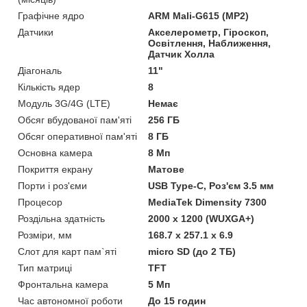
Графічне ядро
ARM Mali-G615 (MP2)
Датчики
Акселерометр, Гіроскоп,
Освітлення, Наближення,
Датчик Холла
Діагональ
11"
Кількість ядер
8
Модуль 3G/4G (LTE)
Немає
Обсяг вбудованої пам'яті
256 ГБ
Обсяг оперативної пам'яті
8 ГБ
Основна камера
8 Мп
Покриття екрану
Матове
Порти і роз'єми
USB Type-C, Роз'єм 3.5 мм
Процесор
MediaTek Dimensity 7300
Роздільна здатність
2000 x 1200 (WUXGA+)
Розміри, мм
168.7 x 257.1 x 6.9
Слот для карт пам`яті
micro SD (до 2 ТБ)
Тип матриці
TFT
Фронтальна камера
5 Мп
Час автономної роботи
До 15 годин