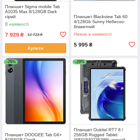
Планшет Sigma mobile Tab
A1035 Max 8/128GB Dark
сірий
Планшет Blackview Tab 60
4/128Gb Sunny Небесно-
В наявності
блакитний
7 929
Немає в наявності
₴
12 723 ₴
5 995
₴
Купити
–29%
–29%
Планшет Oukitel RT7 8 /
Планшет DOOGEE Tab G6+
256GB Rugged Tablet
8/256GB Сірий
(6931940736299) чорний