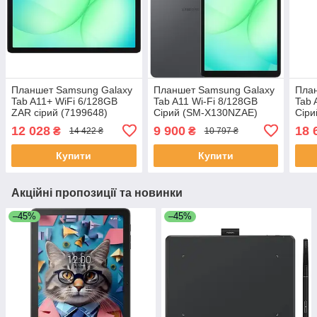
Планшет Samsung Galaxy
Планшет Samsung Galaxy
Пла
Tab A11+ WiFi 6/128GB
Tab A11 Wi-Fi 8/128GB
Tab 
ZAR сірий (7199648)
Сірий (SM-X130NZAE)
Сіри
12 028
9 900
18 
₴
₴
14 422 ₴
10 797 ₴
Купити
Купити
Акційні пропозиції та новинки
–45%
–45%