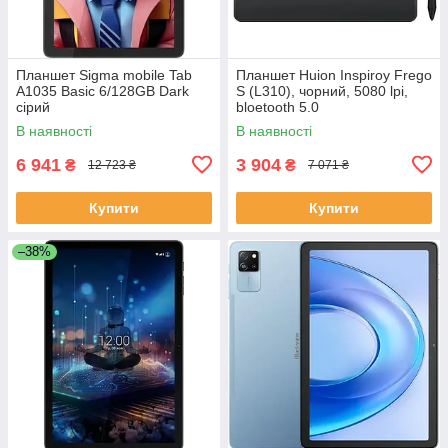
Планшет Sigma mobile Tab
Планшет Huion Inspiroy Frego
A1035 Basic 6/128GB Dark
S (L310), чорний, 5080 lpi,
сірий
bloetooth 5.0
В наявності
В наявності
6 941
3 904
₴
₴
12 723 ₴
7 071 ₴
Купити
Купити
–38%