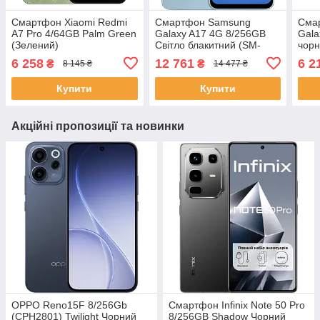
Смартфон Xiaomi Redmi
Смартфон Samsung
Сма
A7 Pro 4/64GB Palm Green
Galaxy A17 4G 8/256GB
Gala
(Зелений)
Світло блакитний (SM-
чорн
A175FLBE)
6 258
12 761
6 2
₴
₴
8 145 ₴
14 477 ₴
Купити
Купити
Акційні пропозиції та новинки
OPPO Reno15F 8/256Gb
Смартфон Infinix Note 50 Pro
(CPH2801) Twilight Чорний
8/256GB Shadow Чорний