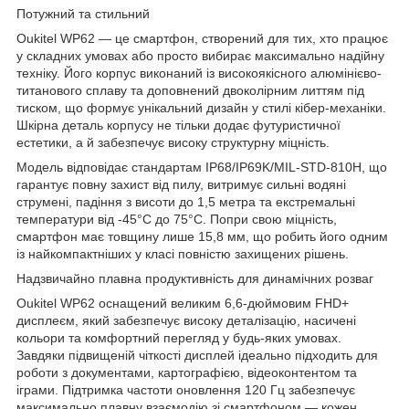
Потужний та стильний
Oukitel WP62 — це смартфон, створений для тих, хто працює
у складних умовах або просто вибирає максимально надійну
техніку. Його корпус виконаний із високоякісного алюмінієво-
титанового сплаву та доповнений двоколірним литтям під
тиском, що формує унікальний дизайн у стилі кібер-механіки.
Шкірна деталь корпусу не тільки додає футуристичної
естетики, а й забезпечує високу структурну міцність.
Модель відповідає стандартам IP68/IP69K/MIL-STD-810H, що
гарантує повну захист від пилу, витримує сильні водяні
струмені, падіння з висоти до 1,5 метра та екстремальні
температури від -45°C до 75°C. Попри свою міцність,
смартфон має товщину лише 15,8 мм, що робить його одним
із найкомпактніших у класі повністю захищених рішень.
Надзвичайно плавна продуктивність для динамічних розваг
Oukitel WP62 оснащений великим 6,6-дюймовим FHD+
дисплеєм, який забезпечує високу деталізацію, насичені
кольори та комфортний перегляд у будь-яких умовах.
Завдяки підвищеній чіткості дисплей ідеально підходить для
роботи з документами, картографією, відеоконтентом та
іграми. Підтримка частоти оновлення 120 Гц забезпечує
максимально плавну взаємодію зі смартфоном — кожен