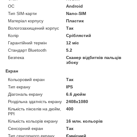
ОС
Android
Тип SIM-карти
Nano-SIM
Матеріал корпусу
Пластик
Вологозахищений корпус
Так
Колір
Сріблястий
Гарантійний термін
12 міс
Стандарт Bluetooth
5.2
Безпека
Сканер відбитків пальців
збоку
Екран
Кольоровий екран
Так
Тип екрану
IPS
Діагональ екрану
6.6 дюйм
Роздільна здатність екрану
2408x1080
Кількість пікселів на дюйм,
400
PPI
Кількість кольорів екрану
16 млн. кольорів
Сенсорний екран
Так
Тип сенсорного екрану
Ємнісний