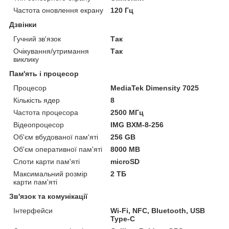
Частота оновлення екрану
120 Гц
Дзвінки
Гучний зв'язок
Так
Очікування/утримання
Так
виклику
Пам'ять і процесор
Процесор
MediaTek Dimensity 7025
Кількість ядер
8
Частота процесора
2500 МГц
Відеопроцесор
IMG BXM-8-256
Об'єм вбудованої пам'яті
256 GB
Об'єм оперативної пам'яті
8000 MB
Слоти карти пам'яті
microSD
Максимальний розмір
2 ТБ
карти пам'яті
Зв'язок та комунікації
Інтерфейси
Wi-Fi, NFC, Bluetooth, USB
Type-C