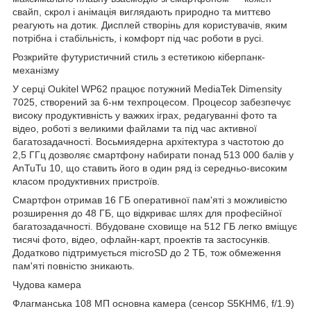
свайп, скрол і анімація виглядають природно та миттєво
реагують на дотик. Дисплей створінь для користувачів, яким
потрібна і стабільність, і комфорт під час роботи в русі.
Розкрийте футуристичний стиль з естетикою кіберпанк-
механізму
У серці Oukitel WP62 працює потужний MediaTek Dimensity
7025, створений за 6-нм техпроцесом. Процесор забезпечує
високу продуктивність у важких іграх, редагуванні фото та
відео, роботі з великими файлами та під час активної
багатозадачності. Восьмиядерна архітектура з частотою до
2,5 ГГц дозволяє смартфону набирати понад 513 000 балів у
AnTuTu 10, що ставить його в один ряд із середньо-високим
класом продуктивних пристроїв.
Смартфон отримав 16 ГБ оперативної пам'яті з можливістю
розширення до 48 ГБ, що відкриває шлях для професійної
багатозадачності. Вбудоване сховище на 512 ГБ легко вміщує
тисячі фото, відео, офлайн-карт, проектів та застосунків.
Додатково підтримується microSD до 2 ТБ, тож обмеження
пам'яті повністю зникають.
Чудова камера
Флагманська 108 МП основна камера (сенсор S5KHM6, f/1.9)