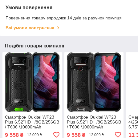
Умови повернення
Повернення товару впродовж 14 днів за рахунок покупця
Всі умови повернення
Подібні товари компанії
Смартфон Oukitel WP23
Смартфон Oukitel WP23
Сма
Plus 6.52"HD+ /8GB/256GB
Plus 6.52"HD+ /8GB/256GB
4/2
/ T606 /10600mAh
/ T606 /10600mAh
6.75
/13+5Мп/ IP69K /NFC
/13+5Мп/ IP69K /NFC
фіол
9 558
9 558
11 
₴
₴
12 009 ₴
12 009 ₴
Чорний
Чорний