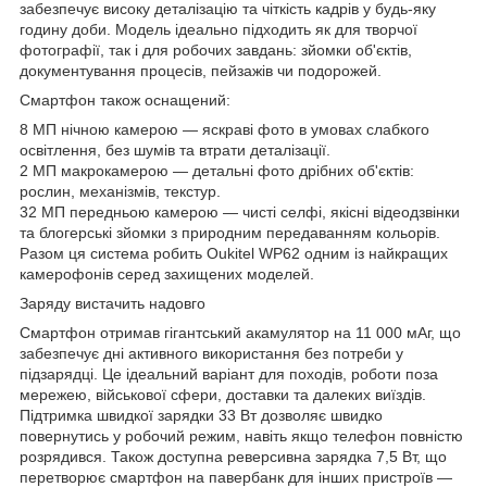
забезпечує високу деталізацію та чіткість кадрів у будь-яку
годину доби. Модель ідеально підходить як для творчої
фотографії, так і для робочих завдань: зйомки об'єктів,
документування процесів, пейзажів чи подорожей.
Смартфон також оснащений:
8 МП нічною камерою — яскраві фото в умовах слабкого
освітлення, без шумів та втрати деталізації.
2 МП макрокамерою — детальні фото дрібних об'єктів:
рослин, механізмів, текстур.
32 МП передньою камерою — чисті селфі, якісні відеодзвінки
та блогерські зйомки з природним передаванням кольорів.
Разом ця система робить Oukitel WP62 одним із найкращих
камерофонів серед захищених моделей.
Заряду вистачить надовго
Смартфон отримав гігантський акамулятор на 11 000 мАг, що
забезпечує дні активного використання без потреби у
підзарядці. Це ідеальний варіант для походів, роботи поза
мережею, військової сфери, доставки та далеких виїздів.
Підтримка швидкої зарядки 33 Вт дозволяє швидко
повернутись у робочий режим, навіть якщо телефон повністю
розрядився. Також доступна реверсивна зарядка 7,5 Вт, що
перетворює смартфон на павербанк для інших пристроїв —