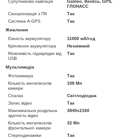
Супутникова навігація
Galileo, Beidou, GPS,
ГЛОНАСС
Синхронізація з ПК
Так
Система A-GPS
Так
Живлення
Ємність акумулятору
11000 мА/год
Кріплення акумулятора
Незнімний
Можливість підзарядки від
Так
USB
Мультимедіа
Фотокамера
Так
Кількість мегапікселів
108 Мп
камери
Спалах
Світлодіодна
Запис відео
Так
Максимальна роздільна
3840x2160
здатність відео
Кількість мегапікселів
32 Мп
фронтальної камери
Стереодинаміки
Так