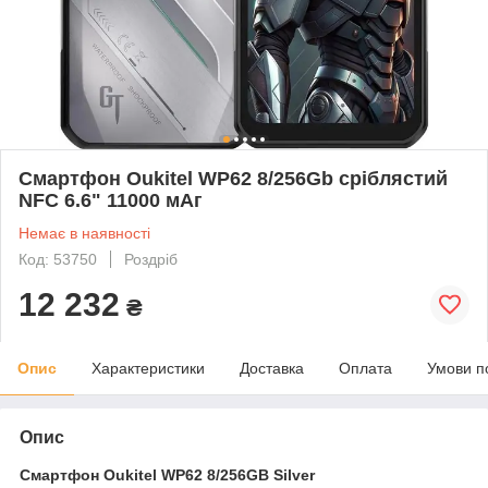
Смартфон Oukitel WP62 8/256Gb сріблястий
NFC 6.6" 11000 мАг
Немає в наявності
Код: 53750
Роздріб
12 232
₴
Опис
Характеристики
Доставка
Оплата
Умови п
Опис
Смартфон Oukitel WP62 8/256GB Silver