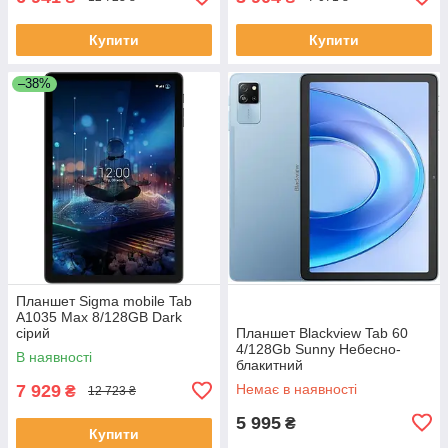
Купити
Купити
–38%
Планшет Sigma mobile Tab
A1035 Max 8/128GB Dark
сірий
Планшет Blackview Tab 60
4/128Gb Sunny Небесно-
В наявності
блакитний
7 929
Немає в наявності
₴
12 723 ₴
5 995
₴
Купити