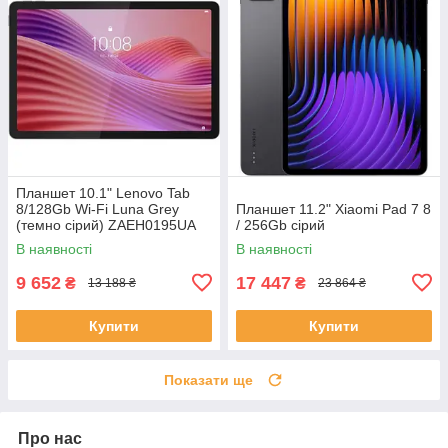
Планшет 10.1" Lenovo Tab
8/128Gb Wi-Fi Luna Grey
Планшет 11.2" Xiaomi Pad 7 8
(темно сірий) ZAEH0195UA
/ 256Gb сірий
В наявності
В наявності
9 652
17 447
₴
₴
13 188 ₴
23 864 ₴
Купити
Купити
Показати ще
Про нас