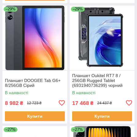
–29%
–29%
Планшет Oukitel RT7 8 /
Планшет DOOGEE Tab G6+
256GB Rugged Tablet
8/256GB Сірий
(6931940736299) чорний
В наявності
В наявності
8 982
17 468
₴
₴
12 723 ₴
24 437 ₴
Купити
Купити
–27%
–27%