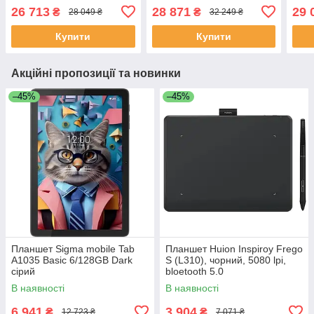
(7229698)
(ZA
26 713
28 871
29 
₴
₴
28 049 ₴
32 249 ₴
Купити
Купити
Акційні пропозиції та новинки
–45%
–45%
Планшет Sigma mobile Tab
Планшет Huion Inspiroy Frego
A1035 Basic 6/128GB Dark
S (L310), чорний, 5080 lpi,
сірий
bloetooth 5.0
В наявності
В наявності
6 941
3 904
₴
₴
12 723 ₴
7 071 ₴