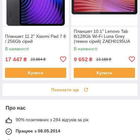
Планшет 10.1" Lenovo Tab
Планшет 11.2" Xiaomi Pad 7 8
8/128Gb Wi-Fi Luna Grey
/ 256Gb сірий
(темно сірий) ZAEH0195UA
В наявності
В наявності
17 447
9 652
₴
₴
23 864 ₴
13 188 ₴
Купити
Купити
Показати ще
Про нас
90% позитивних з 284 відгуків за рік
Працює з 08.05.2014