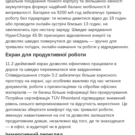
Ідеальне поєднання тонкого корпусу та збільшеної ємності
акумулятора формує надійний баланс мобільності й
витривалості. Батарея на 9200 мА·год забезпечує тривалу
роботу без підзарядки: ти можеш дивитися відео до 18 годин
або проводити онлайн-зустрічі близько 13 годин, не
хвилюючись про нестачу заряду. Швидке заряджання
HyperCharge 45 Вт прискорює відновлення енергії та
дозволяє швидко повернутися до завдань — зручно для
тривалих поїздок, онлайн-навчання та роботи у відрядженнях.
Екран для продуктивної роботи
11.2-дюймовий екран дозволяє ефективно працювати в
дорозі та швидко перемикатися між завданнями.
Співвідношення сторін 3:2 забезпечує більше корисного
простору на екрані, що особливо важливо під час читання
документів, роботи з презентаціями та обробки офісних
матеріалів — ти бачиш більше інформації без прокручування.
Потрійна сертифікація TÜV Rheinland підтверджує знижений
рівень синього випромінювання та відсутність мерехтіння. Це
допомагає зберігати комфорт під час тривалої роботи,
зменшує навантаження на очі та дозволяє залишатися
продуктивним довше, незалежно від того, де ти знаходишся
— в офісі, в аудиторії чи в дорозі.
Іммерсивний перегляд