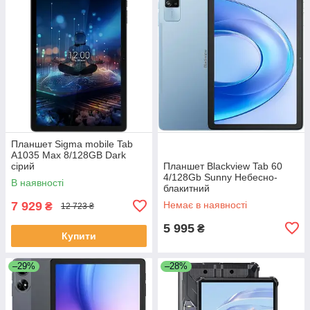
Планшет Sigma mobile Tab
A1035 Max 8/128GB Dark
сірий
Планшет Blackview Tab 60
4/128Gb Sunny Небесно-
В наявності
блакитний
7 929
Немає в наявності
₴
12 723 ₴
5 995
₴
Купити
–29%
–28%