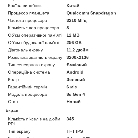
Країна виробник
Китай
Процесор планшета
Qualcomm Snapdragon
Частота процесора
3210 МГц
Кількість ядер процесора
8
Об'єм оперативної пам'яті
12 MB
Об'єм вбудованої пам'яті
256 GB
Діагональ екрану
11.2 дюйм
Роздільна здатність екрану
3200x2136
Тип сенсорного екрану
Ємнісний
Операційна система
Android
Колір
Зелений
Гарантійний термін
6 міс
Модель процесора
8s Gen 4
Стан
Новий
Екран
Кількість пікселів на дюйм,
345
PPI
Тип екрану
TFT IPS