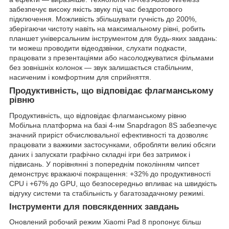
забезпечує високу якість звуку під час бездротового
підключення. Можливість збільшувати гучність до 200%,
зберігаючи чистоту навіть на максимальному рівні, робить
планшет універсальним інструментом для будь-яких завдань:
ти можеш проводити відеодзвінки, слухати подкасти,
працювати з презентаціями або насолоджуватися фільмами
без зовнішніх колонок — звук залишається стабільним,
насиченим і комфортним для сприйняття.
Продуктивність, що відповідає флагманському
рівню
Продуктивність, що відповідає флагманському рівню
Мобільна платформа на базі 4-нм Snapdragon 8S забезпечує
значний приріст обчислювальної ефективності та дозволяє
працювати з важкими застосунками, обробляти великі обсяги
даних і запускати графічно складні ігри без затримок і
підвисань. У порівнянні з попереднім поколінням чипсет
демонструє вражаючі покращення: +32% до продуктивності
CPU і +67% до GPU, що безпосередньо впливає на швидкість
відгуку системи та стабільність у багатозадачному режимі.
Інструменти для повсякденних завдань
Оновлений робочий режим Xiaomi Pad 8 пропонує більш