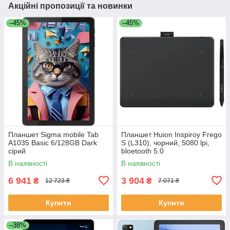
Акційні пропозиції та новинки
–45%
–45%
Планшет Sigma mobile Tab
Планшет Huion Inspiroy Frego
A1035 Basic 6/128GB Dark
S (L310), чорний, 5080 lpi,
сірий
bloetooth 5.0
В наявності
В наявності
6 941
3 904
₴
₴
12 723 ₴
7 071 ₴
Купити
Купити
–38%