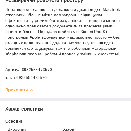
Розширення робочого простору
Перетворюй планшет на додатковий дисплей для MacBook,
створюючи більше місця для завдань і підвищуючи
ефективність у режимі багатозадачності — тепер ти можеш
одночасно працювати з документами та презентаціями і
встигати більше. Передача файлів між Xiaomi Pad 8 і
пристроями Apple відбувається максимально просто — без
складних налаштувань і додаткових застосунків: швидко
обмінюйся фото, документами та робочими матеріалами,
зберігаючи плавний робочий процес у змішаній екосистемі.
Артикул 6932554473570
id iva-6932554473570
Приховати
Характеристики
Основні
Виробник
Xiaomi