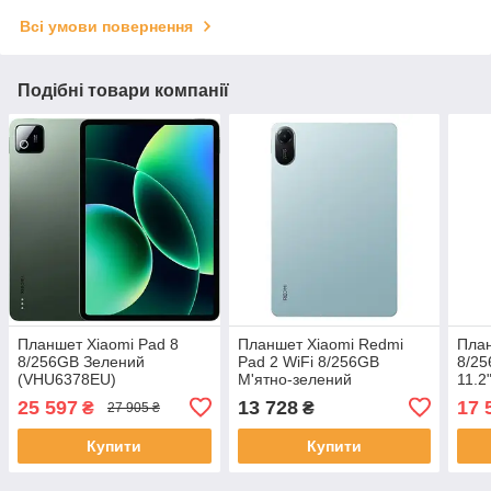
Всі умови повернення
Подібні товари компанії
Планшет Xiaomi Pad 8
Планшет Xiaomi Redmi
План
8/256GB Зелений
Pad 2 WiFi 8/256GB
8/25
(VHU6378EU)
М'ятно-зелений
11.2
(VHU5897EU)
(VH
25 597
13 728
17 
₴
₴
27 905 ₴
Купити
Купити