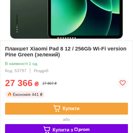
Планшет Xiaomi Pad 8 12 / 256Gb Wi-Fi version
Pine Green (зелений)
В наявності 1 од.
Код: 53797
Роздріб
27 366
₴
27 807 ₴
Економія
441 ₴
Купити
або
Купити з