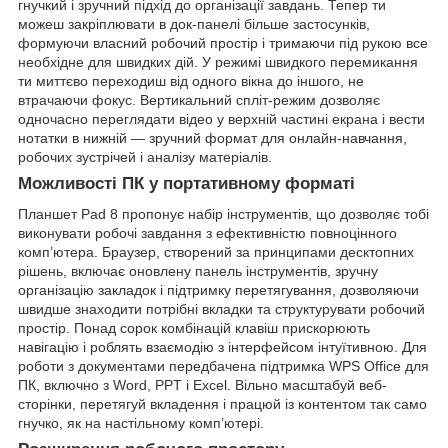
гнучкий і зручний підхід до організації завдань. Тепер ти
можеш закріплювати в док-панелі більше застосунків,
формуючи власний робочий простір і тримаючи під рукою все
необхідне для швидких дій. У режимі швидкого перемикання
ти миттєво переходиш від одного вікна до іншого, не
втрачаючи фокус. Вертикальний спліт-режим дозволяє
одночасно переглядати відео у верхній частині екрана і вести
нотатки в нижній — зручний формат для онлайн-навчання,
робочих зустрічей і аналізу матеріалів.
Можливості ПК у портативному форматі
Планшет Pad 8 пропонує набір інструментів, що дозволяє тобі
виконувати робочі завдання з ефективністю повноцінного
комп’ютера. Браузер, створений за принципами десктопних
рішень, включає оновлену панель інструментів, зручну
організацію закладок і підтримку перетягування, дозволяючи
швидше знаходити потрібні вкладки та структурувати робочий
простір. Понад сорок комбінацій клавіш прискорюють
навігацію і роблять взаємодію з інтерфейсом інтуїтивною. Для
роботи з документами передбачена підтримка WPS Office для
ПК, включно з Word, PPT і Excel. Вільно масштабуй веб-
сторінки, перетягуй вкладення і працюй із контентом так само
гнучко, як на настільному комп’ютері.