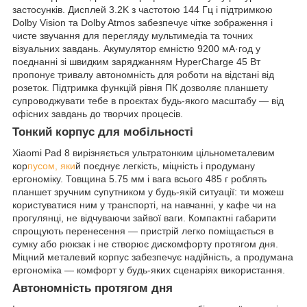
застосунків. Дисплей 3.2K з частотою 144 Гц і підтримкою
Dolby Vision та Dolby Atmos забезпечує чітке зображення і
чисте звучання для перегляду мультимедіа та точних
візуальних завдань. Акумулятор ємністю 9200 мА·год у
поєднанні зі швидким заряджанням HyperCharge 45 Вт
пропонує тривалу автономність для роботи на відстані від
розеток. Підтримка функцій рівня ПК дозволяє планшету
супроводжувати тебе в проєктах будь-якого масштабу — від
офісних завдань до творчих процесів.
Тонкий корпус для мобільності
Xiaomi Pad 8 вирізняється ультратонким цільнометалевим
кор
пусом, яки
й поєднує легкість, міцність і продуману
ергономіку. Товщина 5.75 мм і вага всього 485 г роблять
планшет зручним супутником у будь-якій ситуації: ти можеш
користуватися ним у транспорті, на навчанні, у кафе чи на
прогулянці, не відчуваючи зайвої ваги. Компактні габарити
спрощують перенесення — пристрій легко поміщається в
сумку або рюкзак і не створює дискомфорту протягом дня.
Міцний металевий корпус забезпечує надійність, а продумана
ергономіка — комфорт у будь-яких сценаріях використання.
Автономність протягом дня