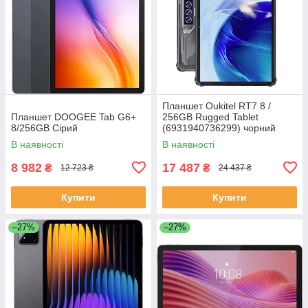
Планшет Oukitel RT7 8 /
Планшет DOOGEE Tab G6+
256GB Rugged Tablet
8/256GB Сірий
(6931940736299) чорний
В наявності
В наявності
8 982
17 487
₴
₴
12 723 ₴
24 437 ₴
Купити
Купити
–27%
–27%