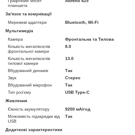
Графічний чіпсет
Adreno 825
планшета
Зв'язок та комунікації
Мережеві адаптери
Bluetooth, Wi-Fi
Мультимедіа
Камера
Фронтальна та Тилова
Кількість мегапікселів
8.0
фронтальної камери
Кількість мегапікселів
13.0
тилової камери
Вбудований динамік
Так
Звук
Стерео
Вбудований мікрофон
Так
Тип роз'єму
USB Type-C
Живлення
Ємність акумулятору
9200 мА/год
Можливість підзарядки від
Так
USB
Додаткові характеристики