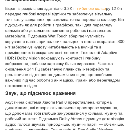
Екран із роздільною здатністю 3.2K і
глибиною кольо
ру 12 біт
передає глибокі яскраві відтінки та забезпечує візуальну
точність у завданнях, де важлива точна передача кольору. Він
підходить як для роботи з графікою, так і для перегляду
фільмів або детального вивчення робочих і навчальних
матеріалів. Підтримка Wet Touch зберігає чутливість
керування навіть при вологих пальцях, а пікова яскравість 800
ніт забезпечує чудову читабельність на вулиці та в
приміщеннях із яскравим освітленням. Технології Adaptive
HDR і Dolby Vision покращують контраст і глибину
зображення, роблячи картинку більш виразною. Частота
оновлення 144 Гц забезпечує плавність інтерфейсу та
реалістичне відтворення динамічних сцен, що особливо
важливо під час роботи з анімацією, іграми або переглядом
потокового відео.
Звук, що підсилює враження
Акустична система Xiaomi Pad 8 представлена чотирма
динаміками, які створюють насичене просторове звучання,
що допомагає тобі глибше занурюватися у фільми, музику та
робочий контент. Підтримка Dolby Atmos підвищує деталізацію
аудіо: голоси звучать природніше, музичні партії — об’ємніше,
а ефекти — виразніше. Технологія Hi-Res Audio Wireless