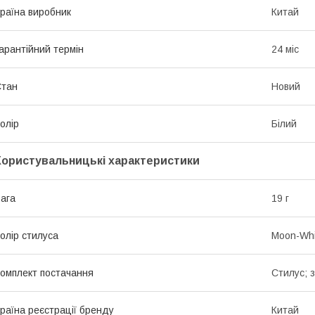
раїна виробник
Китай
арантійний термін
24 міс
Стан
Новий
олір
Білий
Користувальницькі характеристики
ага
19 г
олір стилуса
Moon-Whi
омплект постачання
Стилус; 
раїна реєстрації бренду
Китай