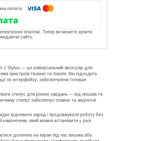
 електронні платежі. Тепер ви можете купити
окидаючи сайту.
in‑1 Stylus — це універсальний аксесуар для
ема пристроїв Huawei та Xiaomi. Він підходить
ації по інтерфейсу, забезпечуючи точніше
вати стилус для різних завдань — від письма та
нечнику стилус забезпечує плавне та акуратне
идко відновити заряд і продовжувати роботу без
й наконечник, який можна встановити у разі
ратися долонею на екран під час письма або
оботи більш природним і комфортним, подібним