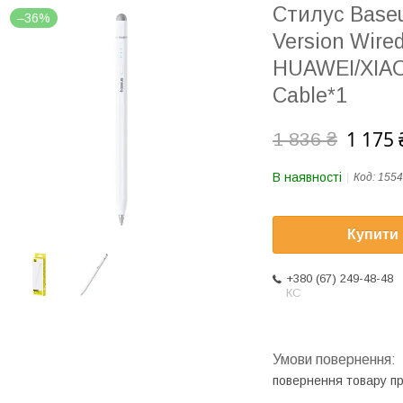
Стилус Baseu
–36%
Version Wired
HUAWEI/XIAO
Cable*1
1 175 
1 836 ₴
В наявності
Код:
1554
Купити
+380 (67) 249-48-48
КС
повернення товару п