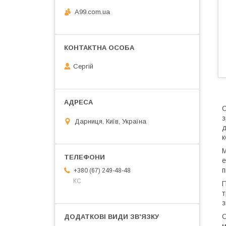
A99.com.ua
Сергій
С
з
Дарниця, Київ, Україна
д
к
М
е
п
+380 (67) 249-48-48
КС
П
т
з
С
м