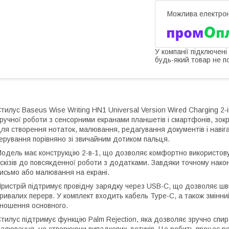
У компанії підключені
будь-який товар не п
тилус Baseus Wise Writing HN1 Universal Version Wired Charging 2‑
ручної роботи з сенсорними екранами планшетів і смартфонів, зокр
ля створення нотаток, малювання, редагування документів і навіг
ерування порівняно зі звичайним дотиком пальця.
одель має конструкцію 2-в-1, що дозволяє комфортно використову
скізів до повсякденної роботи з додатками. Завдяки точному нако
исьмо або малювання на екрані.
ристрій підтримує провідну зарядку через USB-C, що дозволяє шв
ривалих перерв. У комплект входить кабель Type-C, а також змінни
ношення основного.
тилус підтримує функцію Palm Rejection, яка дозволяє зручно спи
алювання, не створюючи випадкових дотиків. Це робить процес р