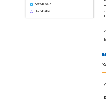
д
0672494848
Л
0672494848
г
А
i
Х
В