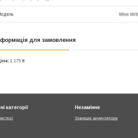
Мoдель
Wise Wri
нформація для замовлення
іна:
1 175 ₴
і категорії
Незамінне
ристрої
Зовнішні акумулятори