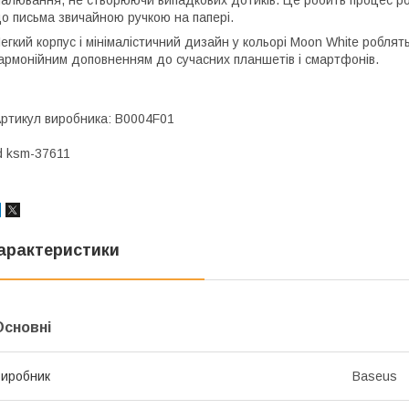
о письма звичайною ручкою на папері.
егкий корпус і мінімалістичний дизайн у кольорі Moon White робля
армонійним доповненням до сучасних планшетів і смартфонів.
ртикул виробника: B0004F01
d ksm-37611
арактеристики
Основні
иробник
Baseus