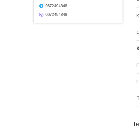
0672494848
0672494848
К
Г
П
Т
І