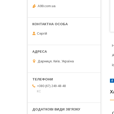
A99.com.ua
Сергій
Н
А
Дарниця, Київ, Україна
i
+380 (67) 249-48-48
Х
КС