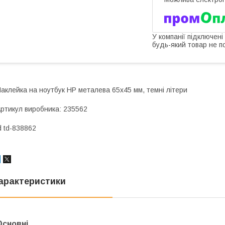
У компанії підключені
будь-який товар не п
аклейка на ноутбук HP металева 65х45 мм, темні літери
ртикул виробника: 235562
d td-838862
арактеристики
Основні