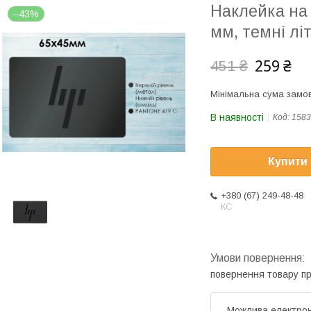
Наклейка на
–43%
мм, темні лі
259 ₴
451 ₴
Мінімальна сума замов
В наявності
Код:
1583
Купити
+380 (67) 249-48-48
КС
повернення товару п