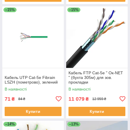
–15%
–15%
Кабель FTP Cat-5е " Ок-NET
Кабель UTP Cat-5e Fibrain
" (бухта 305м) для зов.
LSZH (пометрово), зелений
прокладки
В наявності
В наявності
71
11 079
₴
₴
84 ₴
12 959 ₴
Купити
Купити
–14%
–13%