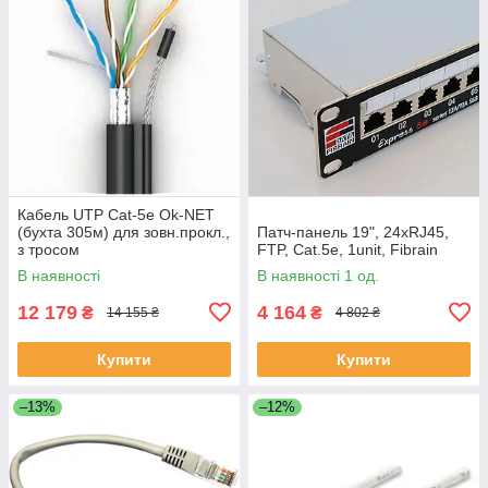
Кабель UTP Cat-5e Ok-NET
(бухта 305м) для зовн.прокл.,
Патч-панель 19", 24xRJ45,
з тросом
FTP, Cat.5e, 1unit, Fibrain
В наявності
В наявності 1 од.
12 179
4 164
₴
₴
14 155 ₴
4 802 ₴
Купити
Купити
–13%
–12%