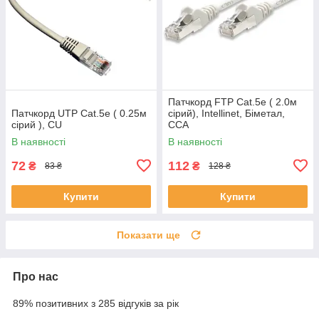
Патчкорд FTP Cat.5e ( 2.0м
Патчкорд UTP Cat.5e ( 0.25м
сірий), Intellinet, Біметал,
сірий ), CU
ССА
В наявності
В наявності
72
112
₴
₴
83 ₴
128 ₴
Купити
Купити
Показати ще
Про нас
89% позитивних з 285 відгуків за рік