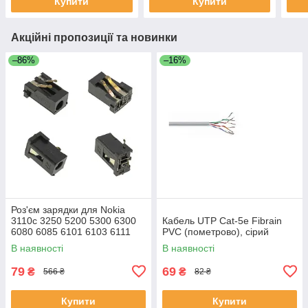
Купити
Купити
Акційні пропозиції та новинки
–86%
–16%
Роз'єм зарядки для Nokia
3110c 3250 5200 5300 6300
Кабель UTP Cat-5e Fibrain
6080 6085 6101 6103 6111
PVC (пометрово), сірий
6125 6131 6151 6233 6270
В наявності
В наявності
79
69
₴
₴
566 ₴
82 ₴
Купити
Купити