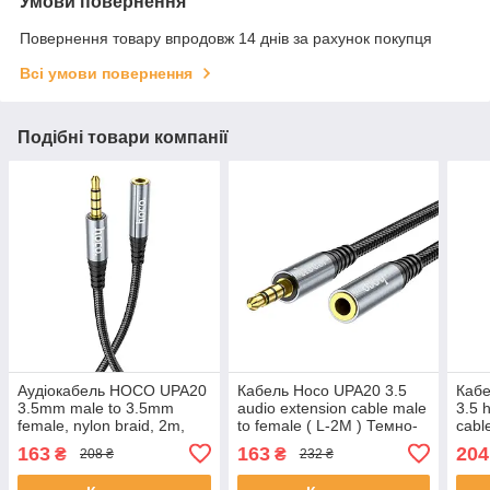
Умови повернення
Повернення товару впродовж 14 днів за рахунок покупця
Всі умови повернення
Подібні товари компанії
Аудiокабель HOCO UPA20
Кабель Hoco UPA20 3.5
Кабе
3.5mm male to 3.5mm
audio extension cable male
3.5 
female, nylon braid, 2m,
to female ( L-2M ) Темно-
cabl
металево-сірий
сірий
Темн
163
163
204
₴
₴
208 ₴
232 ₴