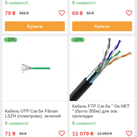
6125 6131 6151 6233 6270
В наявності
В наявності
79
69
₴
₴
566 ₴
82 ₴
Купити
Купити
–15%
–15%
Кабель FTP Cat-5е " Ок-NET
Кабель UTP Cat-5e Fibrain
" (бухта 305м) для зов.
LSZH (пометрово), зелений
прокладки
В наявності
В наявності
71
11 079
₴
₴
84 ₴
12 959 ₴