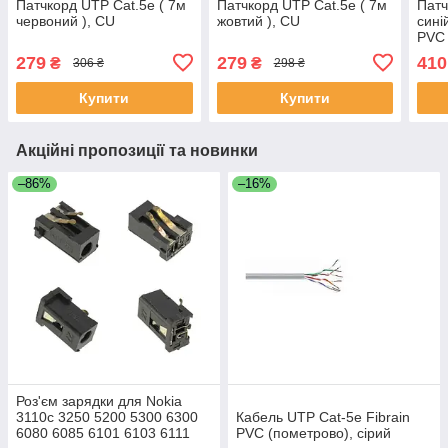
Патчкорд UTP Cat.5e ( 7м
Патчкорд UTP Cat.5e ( 7м
Патч
червоний ), CU
жовтий ), CU
сині
PVC 
279
279
410
₴
₴
306 ₴
298 ₴
Купити
Купити
Акційні пропозиції та новинки
–86%
–16%
Роз'єм зарядки для Nokia
3110c 3250 5200 5300 6300
Кабель UTP Cat-5e Fibrain
6080 6085 6101 6103 6111
PVC (пометрово), сірий