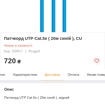
Патчкорд UTP Cat.5e ( 20м синій ), CU
Немає в наявності
Код: 158917
Роздріб
720
₴
пис
Характеристики
Доставка
Оплата
Умови пове
Опис
Патчкорд UTP Cat.5e ( 20м синій ), мідний