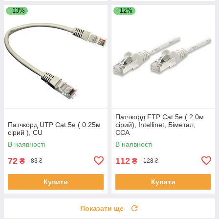
–13%
–12%
Патчкорд FTP Cat.5e ( 2.0м
Патчкорд UTP Cat.5e ( 0.25м
сірий), Intellinet, Біметал,
сірий ), CU
ССА
В наявності
В наявності
72
112
₴
₴
83 ₴
128 ₴
Купити
Купити
Показати ще