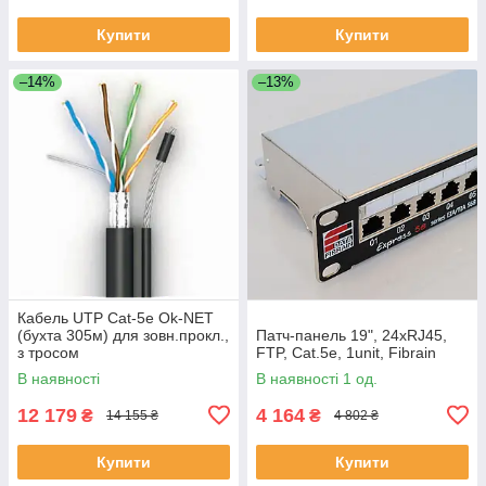
Купити
Купити
–14%
–13%
Кабель UTP Cat-5e Ok-NET
(бухта 305м) для зовн.прокл.,
Патч-панель 19", 24xRJ45,
з тросом
FTP, Cat.5e, 1unit, Fibrain
В наявності
В наявності 1 од.
12 179
4 164
₴
₴
14 155 ₴
4 802 ₴
Купити
Купити