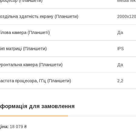
роцесор (Планшети)
MediaTek
оздільна здатність екрану (Планшети)
2000x12
ілова камера (Планшеті)
Да
ип матриці (Планшети)
IPS
ронтальна камера (Планшети)
Да
астота процесора, ГГц (Планшети)
2,2
нформація для замовлення
іна:
18 079 ₴