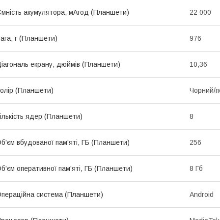
мність акумулятора, мАгод (Планшети)
22 000
ага, г (Планшети)
976
іагональ екрану, дюймів (Планшети)
10,36
олір (Планшети)
Чорний/п
ількість ядер (Планшети)
8
б'єм вбудованої пам'яті, ГБ (Планшети)
256
б'єм оперативної пам'яті, ГБ (Планшети)
8 Гб
пераційна система (Планшети)
Android