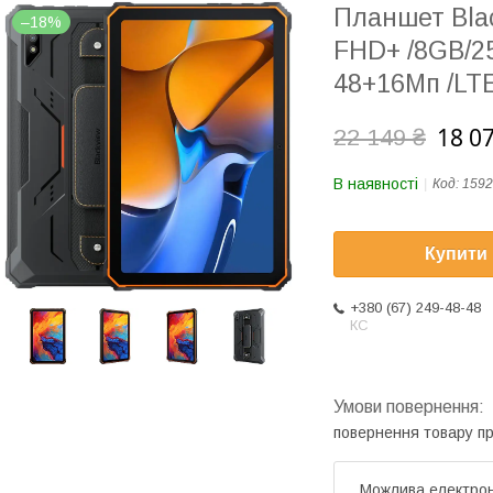
Планшет Blac
–18%
FHD+ /8GB/2
48+16Мп /LTE
18 0
22 149 ₴
В наявності
Код:
1592
Купити
+380 (67) 249-48-48
КС
повернення товару п