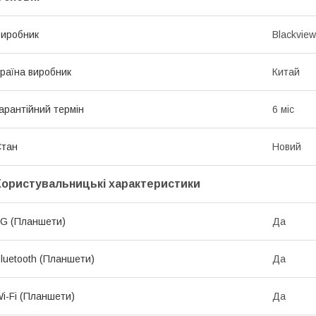
иробник
Blackview
раїна виробник
Китай
арантійний термін
6 міс
Стан
Новий
Користувальницькі характеристики
G (Планшети)
Да
luetooth (Планшети)
Да
i-Fi (Планшети)
Да