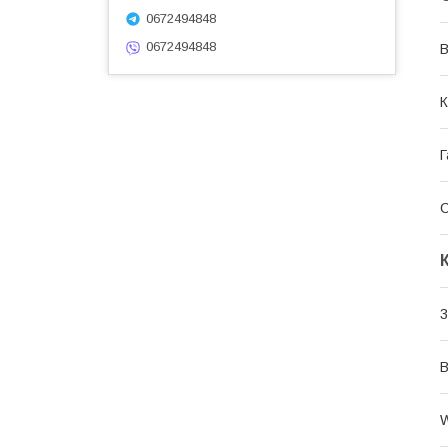
0672494848
0672494848
В
К
Г
3
B
W