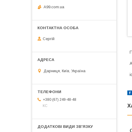
A99.com.ua
Сергій
П
А
Дарниця, Київ, Україна
i
+380 (67) 249-48-48
Х
КС