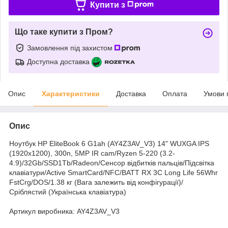
Купити з
Що таке купити з Пром?
Замовлення під захистом
Доступна доставка
Опис
Характеристики
Доставка
Оплата
Умови 
Опис
Ноутбук HP EliteBook 6 G1ah (AY4Z3AV_V3) 14" WUXGA IPS
(1920x1200), 300n, 5MP IR cam/Ryzen 5-220 (3.2-
4.9)/32Gb/SSD1Tb/Radeon/Сенсор відбитків пальців/Підсвітка
клавіатури/Active SmartCard/NFC/BATT RX 3C Long Life 56Whr
FstCrg/DOS/1.38 кг (Вага залежить від конфігурації)/
Сріблястий (Українська клавіатура)
Артикул виробника: AY4Z3AV_V3