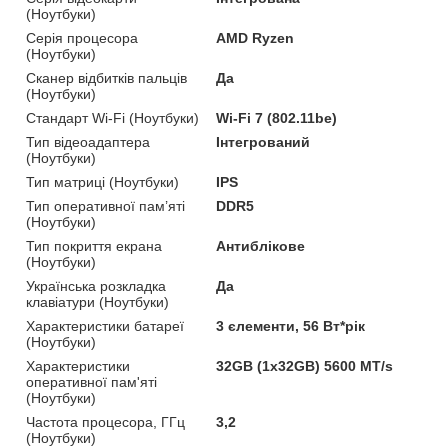
(Ноутбуки)
Серія процесора
AMD Ryzen
(Ноутбуки)
Сканер відбитків пальців
Да
(Ноутбуки)
Стандарт Wi-Fi (Ноутбуки)
Wi-Fi 7 (802.11be)
Тип відеоадаптера
Інтегрований
(Ноутбуки)
Тип матриці (Ноутбуки)
IPS
Тип оперативної пам’яті
DDR5
(Ноутбуки)
Тип покриття екрана
Антиблікове
(Ноутбуки)
Українська розкладка
Да
клавіатури (Ноутбуки)
Характеристики батареї
3 єлементи, 56 Вт*рік
(Ноутбуки)
Характеристики
32GB (1х32GB) 5600 MT/s
оперативної пам'яті
(Ноутбуки)
Частота процесора, ГГц
3,2
(Ноутбуки)