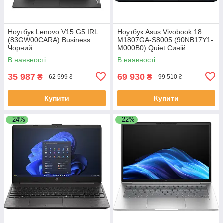
Ноутбук Lenovo V15 G5 IRL
Ноутбук Asus Vivobook 18
(83GW00CARA) Business
M1807GA-S8005 (90NB17Y1-
Чорний
M000B0) Quiet Синій
В наявності
В наявності
35 987
69 930
₴
₴
62 599 ₴
99 510 ₴
Купити
Купити
–24%
–22%