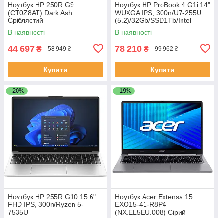
Ноутбук HP 250R G9
Ноутбук HP ProBook 4 G1i 14"
(CT0Z8AT) Dark Ash
WUXGA IPS, 300n/U7-255U
Сріблястий
(5.2)/32Gb/SSD1Tb/Intel
Graphics/FPS/Підсв/DOS
В наявності
В наявності
44 697
78 210
₴
₴
58 949 ₴
99 962 ₴
Купити
Купити
–20%
–19%
Ноутбук HP 255R G10 15.6"
Ноутбук Acer Extensa 15
FHD IPS, 300n/Ryzen 5-
EXO15-41-R8P4
7535U
(NX.EL5EU.008) Сірий