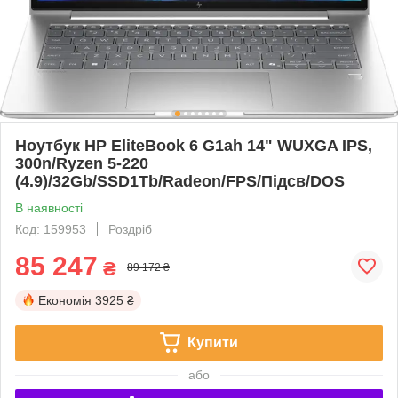
Ноутбук HP EliteBook 6 G1ah 14" WUXGA IPS,
300n/Ryzen 5-220
(4.9)/32Gb/SSD1Tb/Radeon/FPS/Підсв/DOS
В наявності
Код: 159953
Роздріб
85 247
₴
89 172 ₴
Економія
3925 ₴
Купити
або