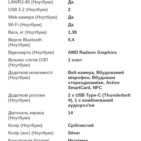
LAN/RJ-45 (Ноутбуки)
Да
USB 3.2 (Ноутбуки)
2
Web-камера (Ноутбуки)
Да
Wi-Fi (Ноутбуки)
Да
Вага, кг (Ноутбуки)
1,38
Версія Bluetooth
5,4
(Ноутбуки)
Відеокарта (Ноутбуки)
AMD Radeon Graphics
Вільних слотів ОЗП
1 слот
(Ноутбуки)
Додаткові можливості
Веб-камера, Вбудований
(Ноутбуки)
мікрофон, Вбудовані
стереодинаміки, Active
SmartCard, NFC
Додаткові роз’єми
2 x USB Type-C (Thunderbolt
(Ноутбуки)
4), 1 х комбінований
аудіороз'єм
Діагональ екрана
14
(Ноутбуки)
Колір (Ноутбуки)
Сріблястий
Колір (анг) (Ноутбуки)
Silver
Конструкція батареї
Незнімна