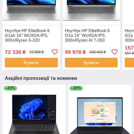
Ноутбук HP EliteBook 6
Ноутбук HP EliteBook 6
Ноут
G1ah 16" WUXGA IPS,
G1a 14" WUXGA IPS,
G1a 
300n/Ryzen 5-220
300n/Ryzen AI 7-350
300n
(4.9)/24Gb/SSD512Gb/Radeon/FPS/
(5.0)/32Gb/SSD1Tb/Radeon/FPS/
(5.1
157
Підсв/DOS
Підсв/DOS
Підс
72 336
99 978
₴
₴
72 658 ₴
100 423 ₴
157 8
Купити
Купити
Акційні пропозиції та новинки
–43%
–30%