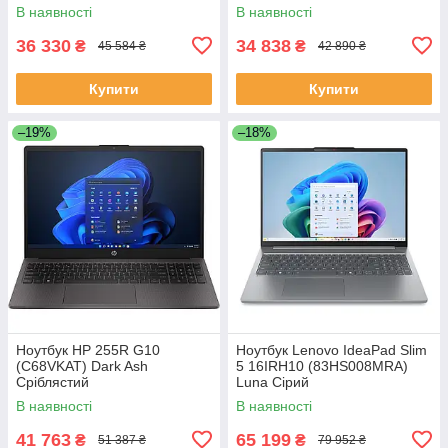
(4.5)/16Gb/SSD512Gb/Radeo
В наявності
В наявності
n/DOS/3y.w/Сріблястий
36 330
34 838
₴
₴
45 584 ₴
42 890 ₴
Купити
Купити
–19%
–18%
Ноутбук HP 255R G10
Ноутбук Lenovo IdeaPad Slim
(C68VKAT) Dark Ash
5 16IRH10 (83HS008MRA)
Сріблястий
Luna Сірий
В наявності
В наявності
41 763
65 199
₴
₴
51 387 ₴
79 952 ₴