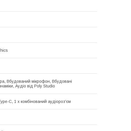
phics
ра, Вбудований мікрофон, Вбудовані
аміки, Аудіо від Poly Studio
Type-C, 1 х комбінований аудіороз'єм