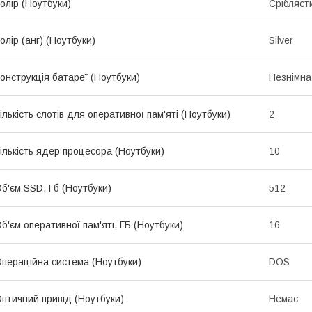
олір (Ноутбуки)
Срібляст
олір (анг) (Ноутбуки)
Silver
онструкція батареї (Ноутбуки)
Незнімна
ількість слотів для оперативної пам'яті (Ноутбуки)
2
ількість ядер процесора (Ноутбуки)
10
б'єм SSD, Гб (Ноутбуки)
512
б'єм оперативної пам'яті, ГБ (Ноутбуки)
16
пераційна система (Ноутбуки)
DOS
птичний привід (Ноутбуки)
Немає