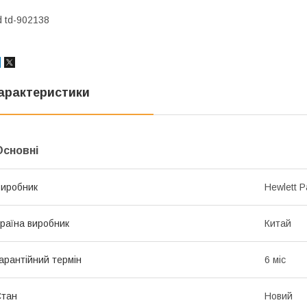
d td-902138
арактеристики
Основні
иробник
Hewlett P
раїна виробник
Китай
арантійний термін
6 міс
Стан
Новий