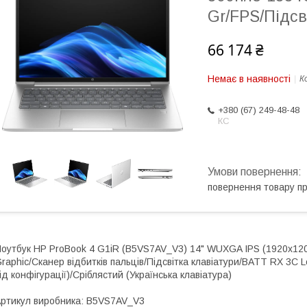
Gr/FPS/Підс
66 174 ₴
Немає в наявності
К
+380 (67) 249-48-48
КС
повернення товару п
оутбук HP ProBook 4 G1iR (B5VS7AV_V3) 14" WUXGA IPS (1920x1200
raphic/Сканер відбитків пальців/Підсвітка клавіатури/BATT RX 3C L
ід конфігурації)/Сріблястий (Українська клавіатура)
ртикул виробника: B5VS7AV_V3