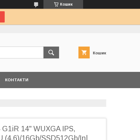
Кошик
Кошик
КОНТАКТИ
 G1iR 14" WUXGA IPS,
U (4.6)/16Gb/SSD512Gb/Inl