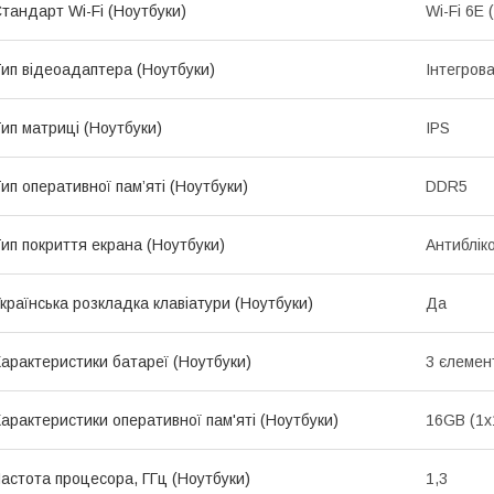
тандарт Wi-Fi (Ноутбуки)
Wi-Fi 6E 
ип відеоадаптера (Ноутбуки)
Інтегров
ип матриці (Ноутбуки)
IPS
ип оперативної пам’яті (Ноутбуки)
DDR5
ип покриття екрана (Ноутбуки)
Антиблік
країнська розкладка клавіатури (Ноутбуки)
Да
арактеристики батареї (Ноутбуки)
3 єлемент
арактеристики оперативної пам'яті (Ноутбуки)
16GB (1х
астота процесора, ГГц (Ноутбуки)
1,3