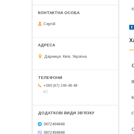
i
Сергій
Х
Дарниця, Київ, Україна
В
+380 (67) 249-48-48
КС
К
Г
0672494848
0672494848