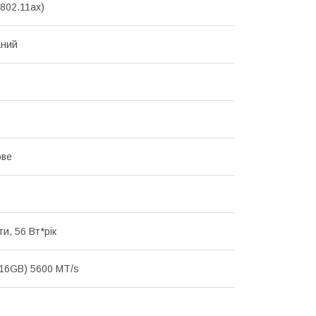
(802.11ax)
аний
ове
и, 56 Вт*рік
16GB) 5600 MT/s