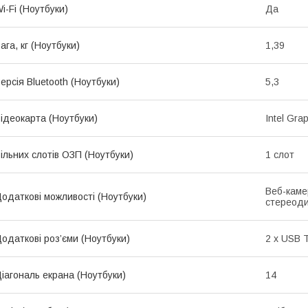
i-Fi (Ноутбуки)
Да
ага, кг (Ноутбуки)
1,39
ерсія Bluetooth (Ноутбуки)
5,3
ідеокарта (Ноутбуки)
Intel Gra
ільних слотів ОЗП (Ноутбуки)
1 слот
Веб-каме
одаткові можливості (Ноутбуки)
стереодин
одаткові роз’єми (Ноутбуки)
2 x USB 
іагональ екрана (Ноутбуки)
14