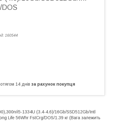
в/DOS
од:
160544
ротягом 14 днів
за рахунок покупця
),300n/i5-1334U (3.4-4.6)/16Gb/SSD512Gb/Intl
ong Life 56Whr FstCrg/DOS/1.39 кг (Вага залежить