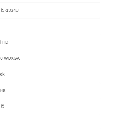
e i5-1334U
ll HD
00 WUXGA
ok
ана
 i5