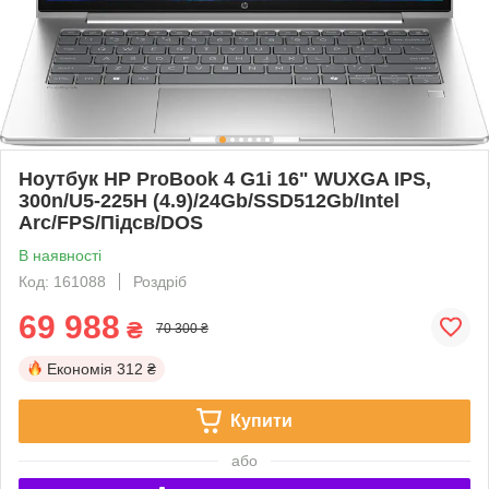
Ноутбук HP ProBook 4 G1i 16" WUXGA IPS,
300n/U5-225H (4.9)/24Gb/SSD512Gb/Intel
Arc/FPS/Підсв/DOS
В наявності
Код: 161088
Роздріб
69 988
₴
70 300 ₴
Економія
312 ₴
Купити
або