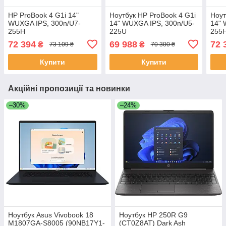
HP ProBook 4 G1i 14"
Ноутбук HP ProBook 4 G1i
Ноут
WUXGA IPS, 300n/U7-
14" WUXGA IPS, 300n/U5-
14" 
255H
225U
255
(5.1)/16Gb/SSD512Gb/Intel
(4.8)/24Gb/SSD512Gb/Intl
(5.1
72 394
69 988
72 
₴
₴
73 109 ₴
70 300 ₴
Arc/FPS/Підсв/DOS
Gr/FPS/Підсв/DOS
Arc/
Купити
Купити
Акційні пропозиції та новинки
–30%
–24%
Ноутбук Asus Vivobook 18
Ноутбук HP 250R G9
M1807GA-S8005 (90NB17Y1-
(CT0Z8AT) Dark Ash