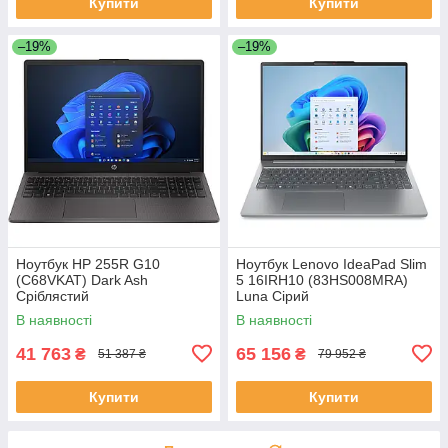
Купити
Купити
–19%
–19%
Ноутбук HP 255R G10
Ноутбук Lenovo IdeaPad Slim
(C68VKAT) Dark Ash
5 16IRH10 (83HS008MRA)
Сріблястий
Luna Сірий
В наявності
В наявності
41 763
65 156
₴
₴
51 387 ₴
79 952 ₴
Купити
Купити