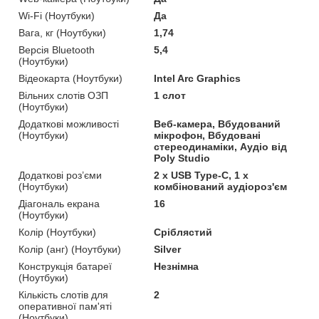
Wi-Fi (Ноутбуки)
Да
Вага, кг (Ноутбуки)
1,74
Версія Bluetooth
5,4
(Ноутбуки)
Відеокарта (Ноутбуки)
Intel Arc Graphics
Вільних слотів ОЗП
1 слот
(Ноутбуки)
Додаткові можливості
Веб-камера, Вбудований
(Ноутбуки)
мікрофон, Вбудовані
стереодинаміки, Аудіо від
Poly Studio
Додаткові роз’єми
2 x USB Type-C, 1 х
(Ноутбуки)
комбінований аудіороз'єм
Діагональ екрана
16
(Ноутбуки)
Колір (Ноутбуки)
Сріблястий
Колір (анг) (Ноутбуки)
Silver
Конструкція батареї
Незнімна
(Ноутбуки)
Кількість слотів для
2
оперативної пам'яті
(Ноутбуки)