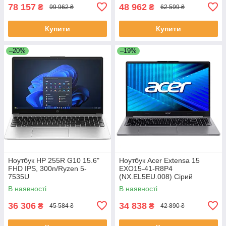
78 157
48 962
₴
₴
99 962 ₴
62 599 ₴
Купити
Купити
–20%
–19%
Ноутбук HP 255R G10 15.6"
Ноутбук Acer Extensa 15
FHD IPS, 300n/Ryzen 5-
EXO15-41-R8P4
7535U
(NX.EL5EU.008) Сірий
(4.5)/16Gb/SSD512Gb/Radeo
В наявності
В наявності
n/DOS/3y.w/Сріблястий
36 306
34 838
₴
₴
45 584 ₴
42 890 ₴