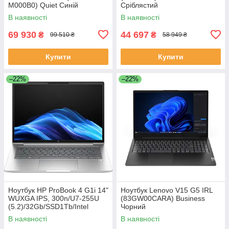
M000B0) Quiet Синій
Сріблястий
В наявності
В наявності
69 930
44 697
₴
₴
99 510 ₴
58 949 ₴
Купити
Купити
–22%
–22%
Ноутбук HP ProBook 4 G1i 14"
Ноутбук Lenovo V15 G5 IRL
WUXGA IPS, 300n/U7-255U
(83GW00CARA) Business
(5.2)/32Gb/SSD1Tb/Intel
Чорний
Graphics/FPS/Підсв/DOS
В наявності
В наявності