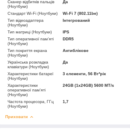
Сканер відбитків пальців
Да
(Ноутбуки)
Стандарт Wi-Fi (Ноутбуки)
Wi-Fi 7 (802.11be)
Тип відеоадаптера
Інтегрований
(Ноутбуки)
Тип матриці (Ноутбуки)
IPS
Тип оперативної пам’яті
DDR5
(Ноутбуки)
Тип покриття екрана
Антиблікове
(Ноутбуки)
Українська розкладка
Да
клавіатури (Ноутбуки)
Характеристики батареї
3 єлементи, 56 Вт*рік
(Ноутбуки)
Характеристики
24GB (1х24GB) 5600 MT/s
оперативної пам'яті
(Ноутбуки)
Частота процесора, ГГц
1,7
(Ноутбуки)
Приховати