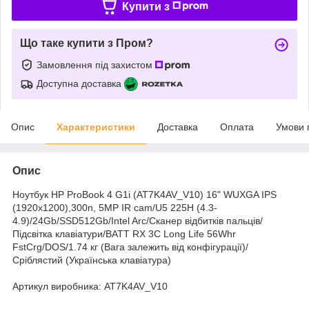
Купити з
Що таке купити з Пром?
Замовлення під захистом
Доступна доставка
Опис
Характеристики
Доставка
Оплата
Умови 
Опис
Ноутбук HP ProBook 4 G1i (AT7K4AV_V10) 16" WUXGA IPS
(1920x1200),300n, 5MP IR cam/U5 225H (4.3-
4.9)/24Gb/SSD512Gb/Intel Arc/Сканер відбитків пальців/
Підсвітка клавіатури/BATT RX 3C Long Life 56Whr
FstCrg/DOS/1.74 кг (Вага залежить від конфігурації)/
Сріблястий (Українська клавіатура)
Артикул виробника: AT7K4AV_V10