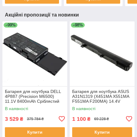
Акційні пропозиції та новинки
–99%
–98%
Батарея для ноутбука DELL
Батарея для ноутбука ASUS
4P887 (Precision M6500)
A31N1319 (X451MA X551MA
11.1V 8400mAh Сріблястий
F551MA F200MA) 14.4V
2200mAh Чорний
В наявності
В наявності
3 529
1 100
₴
₴
375 784 ₴
69 228 ₴
Купити
Купити