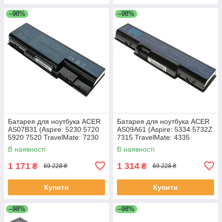
–98%
–98%
Батарея для ноутбука ACER
Батарея для ноутбука ACER
AS07B31 (Aspire: 5230 5720
AS09A61 (Aspire: 5334 5732Z
5920 7520 TravelMate: 7230
7315 TravelMate: 4335
7530 7730) 11.1V 4400mAh
Gateway: ID56 ID58 NV52
В наявності
В наявності
Чорний
NV53 NV54 NV56 NV58
1 171
1 314
₴
₴
69 228 ₴
69 228 ₴
Купити
Купити
–98%
–98%