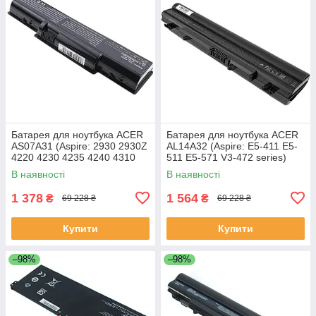
Батарея для ноутбука ACER
Батарея для ноутбука ACER
AS07A31 (Aspire: 2930 2930Z
AL14A32 (Aspire: E5-411 E5-
4220 4230 4235 4240 4310
511 E5-571 V3-472 series)
5334 5732Z 7315) 11.1V
11.1V 4400mAh Чорний
В наявності
В наявності
4400mAh Чорний
1 378
1 564
₴
₴
69 228 ₴
69 228 ₴
Купити
Купити
–98%
–98%