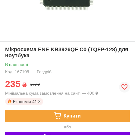
Мікросхема ENE KB3926QF С0 (TQFP-128) для
ноутбука
В наявності
Код: 167109
Роздріб
235
₴
276 ₴
Мінімальна сума замовлення на сайті — 400 ₴
Економія
41 ₴
Купити
або