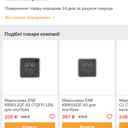
Повернення товару впродовж 14 днів за рахунок покупця
Всі умови повернення
Подібні товари компанії
Мікросхема ENE
Мікросхема ENE
Мік
KB9012QF A3 (TQFP-128)
KB9016QF A3 для
C1 (
для ноутбука
ноутбука
муль
ноут
205
397
249
₴
₴
240 ₴
470 ₴
Купити
Купити