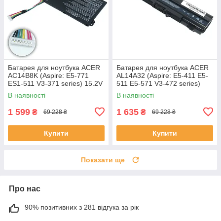
Батарея для ноутбука ACER
Батарея для ноутбука ACER
AC14B8K (Aspire: E5-771
AL14A32 (Aspire: E5-411 E5-
ES1-511 V3-371 series) 15.2V
511 E5-571 V3-472 series)
2200mAh Чорний
11.1V 5200mAh Чорний
В наявності
В наявності
1 599
1 635
₴
₴
69 228 ₴
69 228 ₴
Купити
Купити
Показати ще
Про нас
90% позитивних з 281 відгука за рік