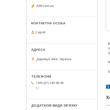
A99.com.ua
Сергій
Б
з
V
Дарниця, Київ, Україна
А
i
+380 (67) 249-48-48
КС
Х