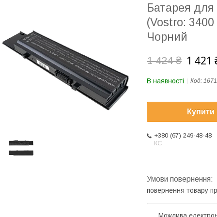
Батарея для
(Vostro: 340
Чорний
1 421 
1 424 ₴
В наявності
Код:
1671
Купити
+380 (67) 249-48-48
КС
повернення товару п