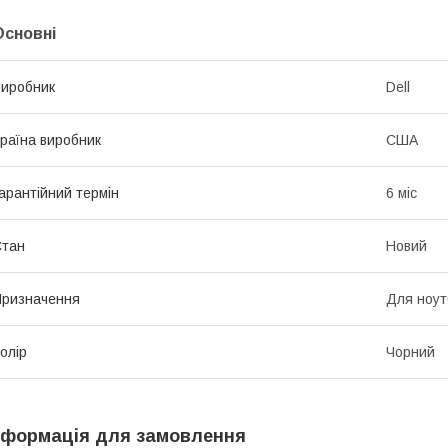
Основні
иробник
Dell
раїна виробник
США
арантійний термін
6 міс
Стан
Новий
ризначення
Для ноут
олір
Чорний
нформація для замовлення