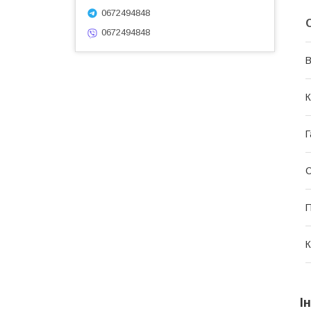
0672494848
0672494848
В
К
Г
П
К
І