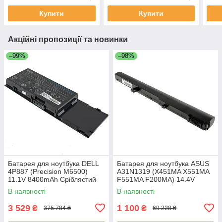
(KDB0705HB) (Кулер)
(Кулер)
Купити
Купити
Акційні пропозиції та новинки
–99%
–98%
Батарея для ноутбука DELL
Батарея для ноутбука ASUS
4P887 (Precision M6500)
A31N1319 (X451MA X551MA
11.1V 8400mAh Сріблястий
F551MA F200MA) 14.4V
2200mAh Чорний
В наявності
В наявності
3 529
1 100
₴
₴
375 784 ₴
69 228 ₴