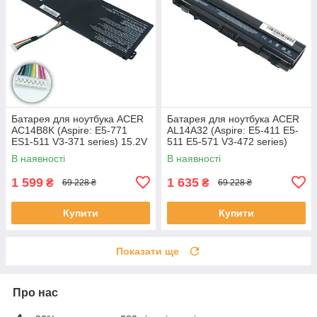
Батарея для ноутбука ACER
Батарея для ноутбука ACER
AC14B8K (Aspire: E5-771
AL14A32 (Aspire: E5-411 E5-
ES1-511 V3-371 series) 15.2V
511 E5-571 V3-472 series)
2200mAh Чорний
11.1V 5200mAh Чорний
В наявності
В наявності
1 599
1 635
₴
₴
69 228 ₴
69 228 ₴
Купити
Купити
Показати ще
Про нас