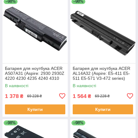
–98%
–98%
Батарея для ноутбука ACER
Батарея для ноутбука ACER
AS07A31 (Aspire: 2930 2930Z
AL14A32 (Aspire: E5-411 E5-
4220 4230 4235 4240 4310
511 E5-571 V3-472 series)
5334 5732Z 7315) 11.1V
11.1V 4400mAh Чорний
В наявності
В наявності
4400mAh Чорний
1 378
1 564
₴
₴
69 228 ₴
69 228 ₴
Купити
Купити
–98%
–98%