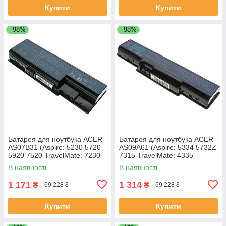
Купити
Купити
–98%
–98%
Батарея для ноутбука ACER
Батарея для ноутбука ACER
AS07B31 (Aspire: 5230 5720
AS09A61 (Aspire: 5334 5732Z
5920 7520 TravelMate: 7230
7315 TravelMate: 4335
7530 7730) 11.1V 4400mAh
Gateway: ID56 ID58 NV52
В наявності
В наявності
Чорний
NV53 NV54 NV56 NV58
1 171
1 314
₴
₴
69 228 ₴
69 228 ₴
Купити
Купити