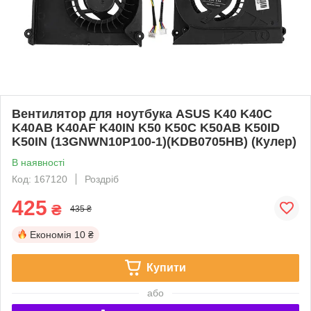
Вентилятор для ноутбука ASUS K40 K40C
K40AB K40AF K40IN K50 K50C K50AB K50ID
K50IN (13GNWN10P100-1)(KDB0705HB) (Кулер)
В наявності
Код: 167120
Роздріб
425
₴
435 ₴
Економія
10 ₴
Купити
або