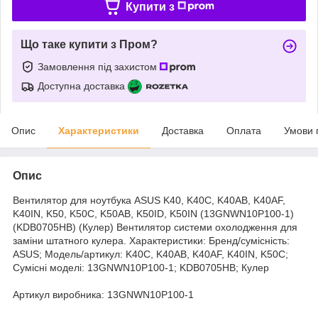
Купити з
Що таке купити з Пром?
Замовлення під захистом
Доступна доставка
Опис
Характеристики
Доставка
Оплата
Умови 
Опис
Вентилятор для ноутбука ASUS K40, K40C, K40AB, K40AF,
K40IN, K50, K50C, K50AB, K50ID, K50IN (13GNWN10P100-1)
(KDB0705HB) (Кулер) Вентилятор системи охолодження для
заміни штатного кулера. Характеристики: Бренд/сумісність:
ASUS; Модель/артикул: K40C, K40AB, K40AF, K40IN, K50C;
Сумісні моделі: 13GNWN10P100-1; KDB0705HB; Кулер
Артикул виробника: 13GNWN10P100-1