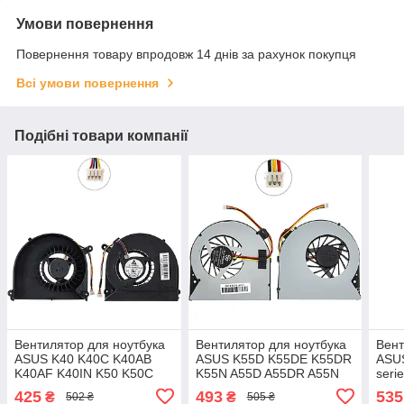
Умови повернення
Повернення товару впродовж 14 днів за рахунок покупця
Всі умови повернення
Подібні товари компанії
Вентилятор для ноутбука
Вентилятор для ноутбука
Вент
ASUS K40 K40C K40AB
ASUS K55D K55DE K55DR
ASU
K40AF K40IN K50 K50C
K55N A55D A55DR A55N
seri
K50AB K50ID K50IN
3pin (AMD CPU FAN)
(Кул
425
493
535
₴
₴
502 ₴
505 ₴
(13GNWN10P100-1)
(MF75090V1-C180-G99)