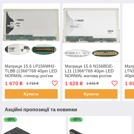
Матриця 15.6 LP156WH2-
Матриця 15.6 N156BGE-
Матр
TLBB (1366*768 40pin LED
L11 (1366*768 40pin LED
LTN1
NORMAL глянець роз'єм
NORMAL матова роз'єм
40p
ліворуч знизу) для
ліворуч знизу) для
глян
1 670
1 628
1 6
₴
₴
1 715 ₴
1 631 ₴
ноутбука (renew)
ноутбука (renew)
зниз
(ren
Купити
Купити
Акційні пропозиції та новинки
–99%
–98%