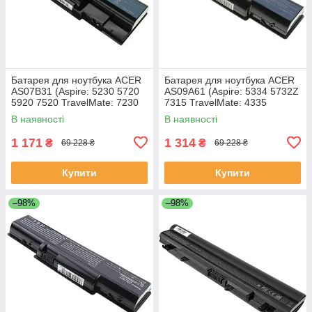
Батарея для ноутбука ACER
Батарея для ноутбука ACER
AS07B31 (Aspire: 5230 5720
AS09A61 (Aspire: 5334 5732Z
5920 7520 TravelMate: 7230
7315 TravelMate: 4335
7530 7730) 11.1V 4400mAh
Gateway: ID56 ID58 NV52
В наявності
В наявності
Чорний
NV53 NV54 NV56 NV58
1 171
1 314
₴
₴
69 228 ₴
69 228 ₴
Купити
Купити
–98%
–98%