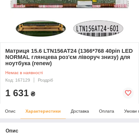
Матриця 15.6 LTN156AT24 (1366*768 40pin LED
NORMAL глянцева роз'єм ліворуч знизу) для
ноутбука (renew)
Немає в наявності
Код: 167129
Роздріб
1 631
₴
Опис
Характеристики
Доставка
Оплата
Умови 
Опис