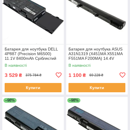
Батарея для ноутбука DELL
Батарея для ноутбука ASUS
4P887 (Precision M6500)
A31N1319 (X451MA X551MA
11.1V 8400mAh Сріблястий
F551MA F200MA) 14.4V
2200mAh Чорний
В наявності
В наявності
3 529
1 100
₴
₴
375 784 ₴
69 228 ₴
Купити
Купити
–98%
–98%