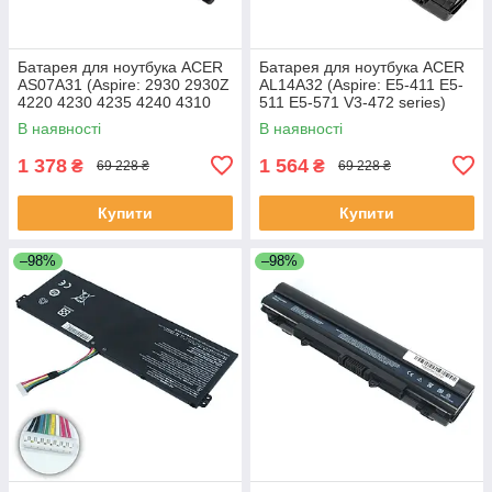
Батарея для ноутбука ACER
Батарея для ноутбука ACER
AS07A31 (Aspire: 2930 2930Z
AL14A32 (Aspire: E5-411 E5-
4220 4230 4235 4240 4310
511 E5-571 V3-472 series)
5334 5732Z 7315) 11.1V
11.1V 4400mAh Чорний
В наявності
В наявності
4400mAh Чорний
1 378
1 564
₴
₴
69 228 ₴
69 228 ₴
Купити
Купити
–98%
–98%