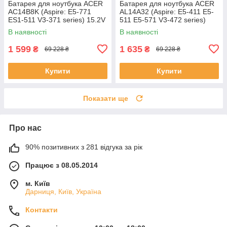
Батарея для ноутбука ACER
Батарея для ноутбука ACER
AC14B8K (Aspire: E5-771
AL14A32 (Aspire: E5-411 E5-
ES1-511 V3-371 series) 15.2V
511 E5-571 V3-472 series)
2200mAh Чорний
11.1V 5200mAh Чорний
В наявності
В наявності
1 599
1 635
₴
₴
69 228 ₴
69 228 ₴
Купити
Купити
Показати ще
Про нас
90% позитивних з 281 відгука за рік
Працює з 08.05.2014
м. Київ
Дарниця, Київ, Україна
Контакти