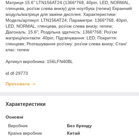
Матриця 15.6" LTN156AT24 (1366*768, 40pin, LED, NORMAL,
глянцева, роз'єм слева внизу) для ноутбука (renew) Екранний
модуль/матриця для заміни дисплея. Характеристики:
Модель/артикул: LTN156AT24; Параметри: 1366*768, 40pin,
LED, NORMAL, глянцева, роз'єм слева внизу; renew;
Діагональ: 15.6"; Роздільна здатність: 1366*768; Роз'єм
матриці/контакти: 40pin; Підсвічування: LED; Покриття:
глянцеве; Розташування роз'єму: роз'єм слева внизу; Стан/
клас: renew
Артикул виробника: 156LFN40BL
id df-29773
Приховати
Характеристики
Основні
Виробник
Без бренду
Країна виробник
Китай