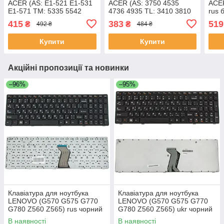
ACER (AS: E1-521 E1-531
ACER (AS: 3750 4535
ACER
E1-571 TM: 5335 5542
4736 4935 TL: 3410 3810
rus 
5735 5740 5744 7740 8571
4410 4810 EM: D440 D442
415
383
519
₴
₴
492 ₴
484 ₴
8572) rus чорний
D528 D640 D730) rus
Купити
Купити
Акційні пропозиції та новинки
–96%
–95%
Клавіатура для ноутбука
Клавіатура для ноутбука
LENOVO (G570 G575 G770
LENOVO (G570 G575 G770
G780 Z560 Z565) rus чорний
G780 Z560 Z565) ukr чорний
чорний frame
чорний frame
В наявності
В наявності