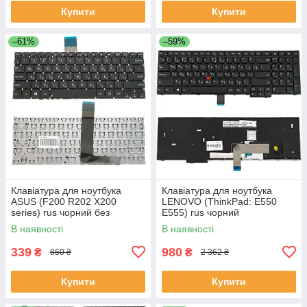
Купити
Купити
–61%
–59%
Клавіатура для ноутбука
Клавіатура для ноутбука
ASUS (F200 R202 X200
LENOVO (ThinkPad: E550
series) rus чорний без
E555) rus чорний
фрейма
В наявності
В наявності
339
980
₴
₴
860 ₴
2 362 ₴
Купити
Купити