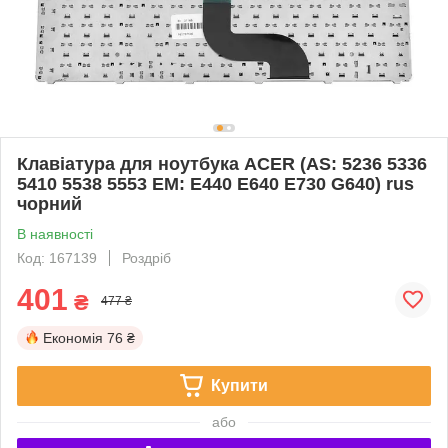
Клавіатура для ноутбука ACER (AS: 5236 5336
5410 5538 5553 EM: E440 E640 E730 G640) rus
чорний
В наявності
Код: 167139
Роздріб
401
₴
477 ₴
Економія
76 ₴
Купити
або