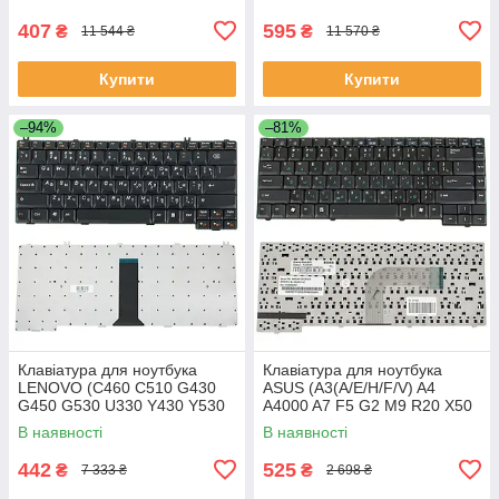
407
595
₴
₴
11 544 ₴
11 570 ₴
Купити
Купити
–94%
–81%
Клавіатура для ноутбука
Клавіатура для ноутбука
LENOVO (C460 C510 G430
ASUS (A3(A/E/H/F/V) A4
G450 G530 U330 Y430 Y530
A4000 A7 F5 G2 M9 R20 X50
Y730) rus чорний
Z8 Z8000) rus чорний шлейф
В наявності
В наявності
праворуч
442
525
₴
₴
7 333 ₴
2 698 ₴