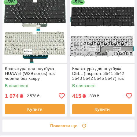
–58%
–51%
Клавіатура для ноутбука
Клавіатура для ноутбука
HUAWEI (W29 series) rus
DELL (Inspiron: 3541 3542
чорний без кадру
3543 5542 5545 5547) rus
чорний
В наявності
В наявності
1 074
415
₴
₴
2 578 ₴
839 ₴
Купити
Купити
Показати ще