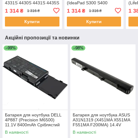
4331S 4430S 4431S 4435S
(IdeaPad S300 S400
(Lif
4530S 4535S) 10.8V
S400u S405) 14.8V
E734
1 314
1 314
1 3
₴
₴
1 316 ₴
1 316 ₴
4400mAh 47Wh Чорний
2200mA 32Wh Чорний
10.
Купити
Купити
Акційні пропозиції та новинки
–99%
–98%
Батарея для ноутбука DELL
Батарея для ноутбука ASUS
4P887 (Precision M6500)
A31N1319 (X451MA X551MA
11.1V 8400mAh Сріблястий
F551MA F200MA) 14.4V
2200mAh Чорний
В наявності
В наявності