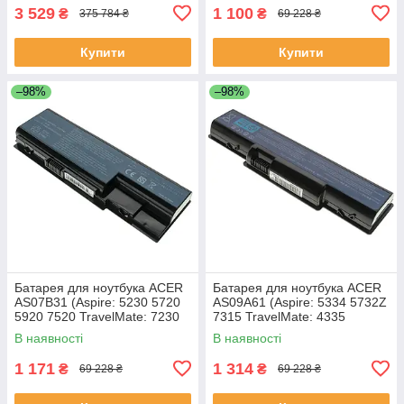
3 529
1 100
₴
₴
375 784 ₴
69 228 ₴
Купити
Купити
–98%
–98%
Батарея для ноутбука ACER
Батарея для ноутбука ACER
AS07B31 (Aspire: 5230 5720
AS09A61 (Aspire: 5334 5732Z
5920 7520 TravelMate: 7230
7315 TravelMate: 4335
7530 7730) 11.1V 4400mAh
Gateway: ID56 ID58 NV52
В наявності
В наявності
Чорний
NV53 NV54 NV56 NV58
1 171
1 314
₴
₴
69 228 ₴
69 228 ₴