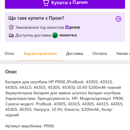
Купити з
Що таке купити з Пром?
Замовлення під захистом
Доступна доставка
Опис
Характеристики
Доставка
Оплата
Умови 
Опис
Батарея для ноутбука HP PR06 (ProBook: 4330S, 4331S,
4430S, 4431S, 4435S, 4530S, 4535S) 10.8V 5200mAh чорний
Акумуляторна батарея для заміни штатної батареї ноутбука.
Характеристики: Бренд/сумісність: HP; Модель/артикул: PR06;
Сумісні моделі: ProBook: 4330S, 4331S, 4430S, 4431S, 4435S,
4530S, 4535S; Напруга: 10.8V; Ємність: 5200mAh; Колір:
чорний
Артикул виробника: PR06