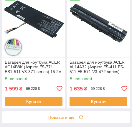
Батарея для ноутбука ACER
Батарея для ноутбука ACER
AC14B8K (Aspire: E5-771
AL14A32 (Aspire: E5-411 E5-
ES1-511 V3-371 series) 15.2V
511 E5-571 V3-472 series)
2200mAh Чорний
11.1V 5200mAh Чорний
В наявності
В наявності
1 599
1 635
₴
₴
69 228 ₴
69 228 ₴
Купити
Купити
Показати ще