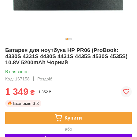
Батарея для ноутбука HP PR06 (ProBook:
4330S 4331S 4430S 4431S 4435S 4530S 4535S)
10.8V 5200mAh Чорний
В наявності
Код: 167158
Роздріб
1 349
₴
1 352 ₴
Економія
3 ₴
Купити
або