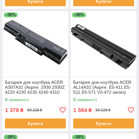
Купити
Купити
–98%
–98%
Батарея для ноутбука ACER
Батарея для ноутбука ACER
AS07A31 (Aspire: 2930 2930Z
AL14A32 (Aspire: E5-411 E5-
4220 4230 4235 4240 4310
511 E5-571 V3-472 series)
5334 5732Z 7315) 11.1V
11.1V 4400mAh Чорний
В наявності
В наявності
4400mAh Чорний
1 378
1 564
₴
₴
69 228 ₴
69 228 ₴
Купити
Купити
–98%
–98%