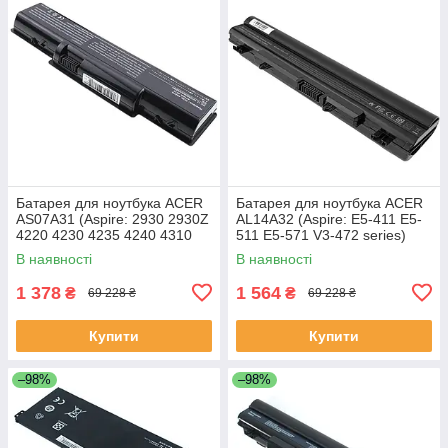
Батарея для ноутбука ACER
Батарея для ноутбука ACER
AS07A31 (Aspire: 2930 2930Z
AL14A32 (Aspire: E5-411 E5-
4220 4230 4235 4240 4310
511 E5-571 V3-472 series)
5334 5732Z 7315) 11.1V
11.1V 4400mAh Чорний
В наявності
В наявності
4400mAh Чорний
1 378
1 564
₴
₴
69 228 ₴
69 228 ₴
Купити
Купити
–98%
–98%