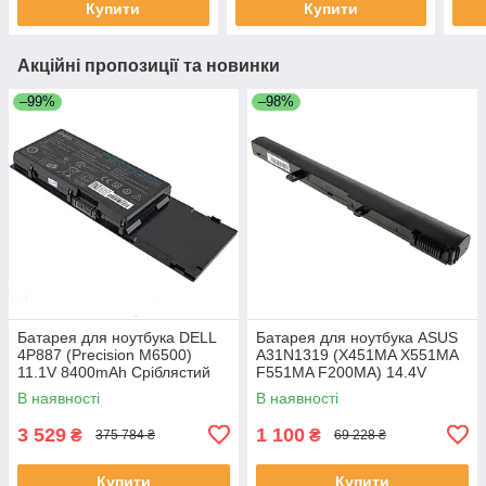
Купити
Купити
Акційні пропозиції та новинки
–99%
–98%
Батарея для ноутбука DELL
Батарея для ноутбука ASUS
4P887 (Precision M6500)
A31N1319 (X451MA X551MA
11.1V 8400mAh Сріблястий
F551MA F200MA) 14.4V
2200mAh Чорний
В наявності
В наявності
3 529
1 100
₴
₴
375 784 ₴
69 228 ₴
Купити
Купити