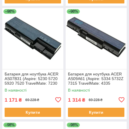
–98%
–98%
Батарея для ноутбука ACER
Батарея для ноутбука ACER
AS07B31 (Aspire: 5230 5720
AS09A61 (Aspire: 5334 5732Z
5920 7520 TravelMate: 7230
7315 TravelMate: 4335
7530 7730) 11.1V 4400mAh
Gateway: ID56 ID58 NV52
В наявності
В наявності
Чорний
NV53 NV54 NV56 NV58
1 171
1 314
₴
₴
69 228 ₴
69 228 ₴
Купити
Купити
–98%
–98%