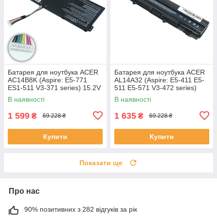
Батарея для ноутбука ACER
Батарея для ноутбука ACER
AC14B8K (Aspire: E5-771
AL14A32 (Aspire: E5-411 E5-
ES1-511 V3-371 series) 15.2V
511 E5-571 V3-472 series)
2200mAh Чорний
11.1V 5200mAh Чорний
В наявності
В наявності
1 599
1 635
₴
₴
69 228 ₴
69 228 ₴
Купити
Купити
Показати ще
Про нас
90% позитивних з 282 відгуків за рік