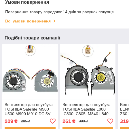
Умови повернення
Повернення товару впродовж 14 днів за рахунок покупця
Всі умови повернення
Подібні товари компанії
Вентилятор для ноутбука
Вентилятор для ноутбука
Вент
TOSHIBA Satellite M500
TOSHIBA Satellite L800
LEN
U500 M900 M910 DC 5V
C800 C805 M840 L840
Z60
0.5A 4pin (BRUSHLESS
DC 5V 0.5A 3 pin
0.24
209
261
319
₴
₴
285 ₴
309 ₴
MOTOR DFS531105MC0T)
(BRUSHLESS MOTOR
UDQ
(Кулер)
FG15) (Кулер)