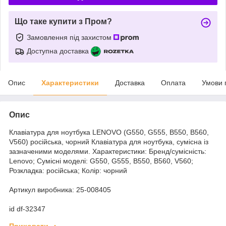
Що таке купити з Пром?
Замовлення під захистом
Доступна доставка
Опис
Характеристики
Доставка
Оплата
Умови 
Опис
Клавіатура для ноутбука LENOVO (G550, G555, B550, B560,
V560) російська, чорний Клавіатура для ноутбука, сумісна із
зазначеними моделями. Характеристики: Бренд/сумісність:
Lenovo; Сумісні моделі: G550, G555, B550, B560, V560;
Розкладка: російська; Колір: чорний
Артикул виробника: 25-008405
id df-32347
Приховати