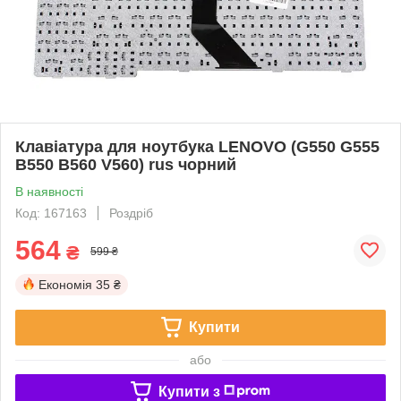
Клавіатура для ноутбука LENOVO (G550 G555
B550 B560 V560) rus чорний
В наявності
Код: 167163
Роздріб
564
₴
599 ₴
Економія
35 ₴
Купити
або
Купити з