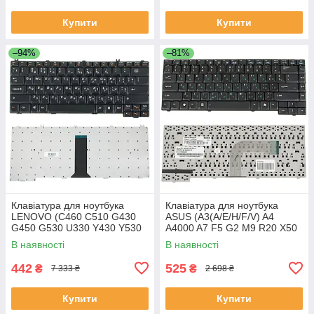
Купити
Купити
–94%
–81%
Клавіатура для ноутбука
Клавіатура для ноутбука
LENOVO (C460 C510 G430
ASUS (A3(A/E/H/F/V) A4
G450 G530 U330 Y430 Y530
A4000 A7 F5 G2 M9 R20 X50
Y730) rus чорний
Z8 Z8000) rus чорний шлейф
В наявності
В наявності
праворуч
442
525
₴
₴
7 333 ₴
2 698 ₴
Купити
Купити