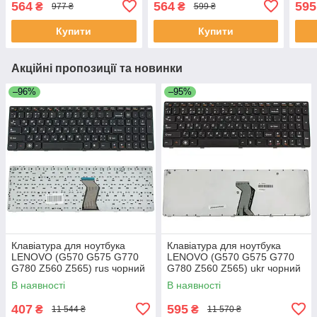
564
564
595
₴
₴
977 ₴
599 ₴
Купити
Купити
Акційні пропозиції та новинки
–96%
–95%
Клавіатура для ноутбука
Клавіатура для ноутбука
LENOVO (G570 G575 G770
LENOVO (G570 G575 G770
G780 Z560 Z565) rus чорний
G780 Z560 Z565) ukr чорний
чорний frame
чорний frame
В наявності
В наявності
407
595
₴
₴
11 544 ₴
11 570 ₴