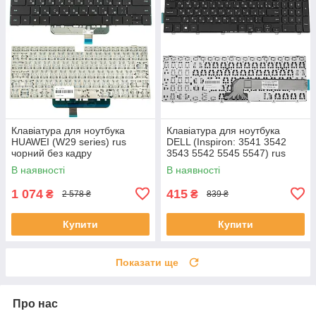
Клавіатура для ноутбука
Клавіатура для ноутбука
HUAWEI (W29 series) rus
DELL (Inspiron: 3541 3542
чорний без кадру
3543 5542 5545 5547) rus
чорний
В наявності
В наявності
1 074
415
₴
₴
2 578 ₴
839 ₴
Купити
Купити
Показати ще
Про нас