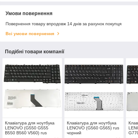
Умови повернення
Повернення товару впродовж 14 днів за рахунок покупця
Всі умови повернення
Подібні товари компанії
Клавіатура для ноутбука
Клавіатура для ноутбука
Клав
LENOVO (G550 G555
LENOVO (G560 G565) rus
LEN
B550 B560 V560) rus
чорний
G770
чорний
ukr 