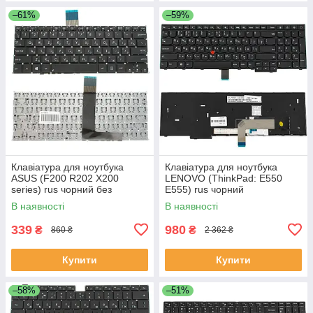
–61%
–59%
Клавіатура для ноутбука
Клавіатура для ноутбука
ASUS (F200 R202 X200
LENOVO (ThinkPad: E550
series) rus чорний без
E555) rus чорний
фрейма
В наявності
В наявності
339
980
₴
₴
860 ₴
2 362 ₴
Купити
Купити
–58%
–51%