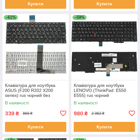
Купити
Купити
–61%
–59%
Клавіатура для ноутбука
Клавіатура для ноутбука
ASUS (F200 R202 X200
LENOVO (ThinkPad: E550
series) rus чорний без
E555) rus чорний
фрейма
В наявності
В наявності
339
980
₴
₴
860 ₴
2 362 ₴
Купити
Купити