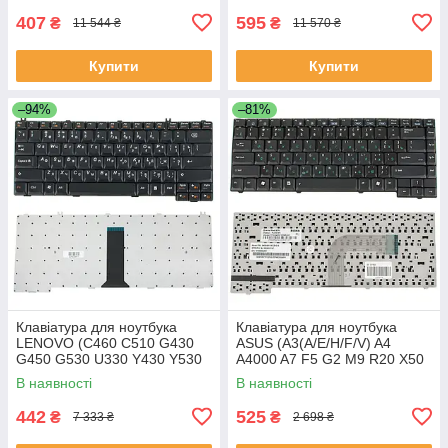
407
595
₴
₴
11 544 ₴
11 570 ₴
Купити
Купити
–94%
–81%
Клавіатура для ноутбука
Клавіатура для ноутбука
LENOVO (C460 C510 G430
ASUS (A3(A/E/H/F/V) A4
G450 G530 U330 Y430 Y530
A4000 A7 F5 G2 M9 R20 X50
Y730) rus чорний
Z8 Z8000) rus чорний шлейф
В наявності
В наявності
праворуч
442
525
₴
₴
7 333 ₴
2 698 ₴