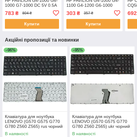
HP PAVILION G4-1000 G6-
HP PAVILION G4-1000 G4-
HP 
1000 G7-1000 DC 5V 0.5A
1100 G4-1200 G6-1000
CQ58
3pin (FQY
G6-1100 G6-1200 G7-1000
4pi
783
303
692
₴
₴
804 ₴
357 ₴
FQYDC51689058FAN)
G7-1100 G7-1200 CQ42
KSB
(Кулер)
G42
(Кул
Купити
Купити
Акційні пропозиції та новинки
–96%
–95%
Клавіатура для ноутбука
Клавіатура для ноутбука
LENOVO (G570 G575 G770
LENOVO (G570 G575 G770
G780 Z560 Z565) rus чорний
G780 Z560 Z565) ukr чорний
чорний frame
чорний frame
В наявності
В наявності