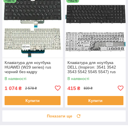
–58%
–51%
Клавіатура для ноутбука
Клавіатура для ноутбука
HUAWEI (W29 series) rus
DELL (Inspiron: 3541 3542
чорний без кадру
3543 5542 5545 5547) rus
чорний
В наявності
В наявності
1 074
415
₴
₴
2 578 ₴
839 ₴
Купити
Купити
Показати ще