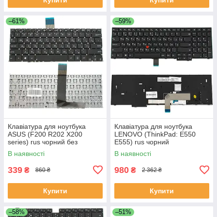
–61%
–59%
Клавіатура для ноутбука
Клавіатура для ноутбука
ASUS (F200 R202 X200
LENOVO (ThinkPad: E550
series) rus чорний без
E555) rus чорний
фрейма
В наявності
В наявності
339
980
₴
₴
860 ₴
2 362 ₴
Купити
Купити
–58%
–51%