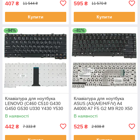
407
595
₴
₴
11 544 ₴
11 570 ₴
Купити
Купити
–94%
–81%
Клавіатура для ноутбука
Клавіатура для ноутбука
LENOVO (C460 C510 G430
ASUS (A3(A/E/H/F/V) A4
G450 G530 U330 Y430 Y530
A4000 A7 F5 G2 M9 R20 X50
Y730) rus чорний
Z8 Z8000) rus чорний шлейф
В наявності
В наявності
праворуч
442
525
₴
₴
7 333 ₴
2 698 ₴
Купити
Купити