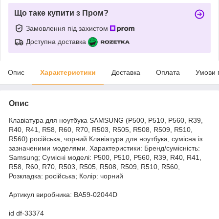
Що таке купити з Пром?
Замовлення під захистом
Доступна доставка
Опис
Характеристики
Доставка
Оплата
Умови 
Опис
Клавіатура для ноутбука SAMSUNG (P500, P510, P560, R39,
R40, R41, R58, R60, R70, R503, R505, R508, R509, R510,
R560) російська, чорний Клавіатура для ноутбука, сумісна із
зазначеними моделями. Характеристики: Бренд/сумісність:
Samsung; Сумісні моделі: P500, P510, P560, R39, R40, R41,
R58, R60, R70, R503, R505, R508, R509, R510, R560;
Розкладка: російська; Колір: чорний
Артикул виробника: BA59-02044D
id df-33374