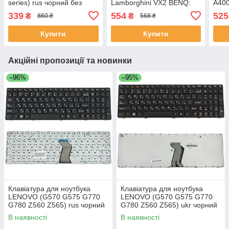
series) rus чорний без
Lamborghini VX2 BENQ:
A400
фрейма
R45 R47) rus чорний
X50 
339
554
525
₴
₴
860 ₴
568 ₴
шле
Купити
Купити
Акційні пропозиції та новинки
–96%
–95%
Клавіатура для ноутбука
Клавіатура для ноутбука
LENOVO (G570 G575 G770
LENOVO (G570 G575 G770
G780 Z560 Z565) rus чорний
G780 Z560 Z565) ukr чорний
чорний frame
чорний frame
В наявності
В наявності