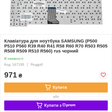
Клавіатура для ноутбука SAMSUNG (P500
P510 P560 R39 R40 R41 R58 R60 R70 R503 R505
R508 R509 R510 R560) rus чорний
В наявності
Код: 167195
Роздріб
971
₴
Купити
або
Купити з