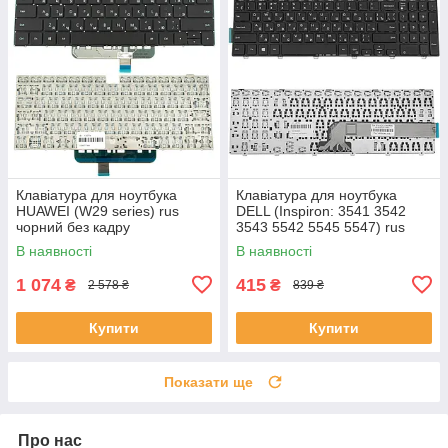
Клавіатура для ноутбука
Клавіатура для ноутбука
HUAWEI (W29 series) rus
DELL (Inspiron: 3541 3542
чорний без кадру
3543 5542 5545 5547) rus
чорний
В наявності
В наявності
1 074
415
₴
₴
2 578 ₴
839 ₴
Купити
Купити
Показати ще
Про нас