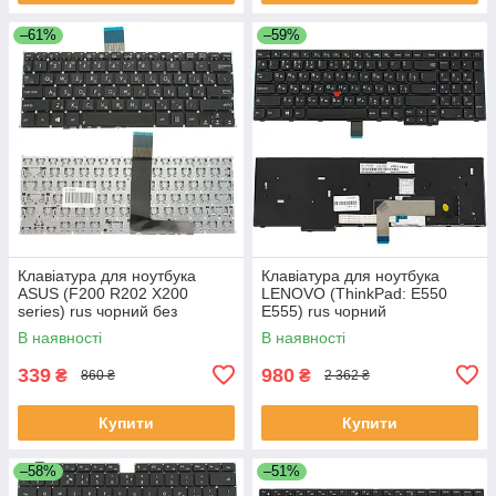
–61%
–59%
Клавіатура для ноутбука
Клавіатура для ноутбука
ASUS (F200 R202 X200
LENOVO (ThinkPad: E550
series) rus чорний без
E555) rus чорний
фрейма
В наявності
В наявності
339
980
₴
₴
860 ₴
2 362 ₴
Купити
Купити
–58%
–51%