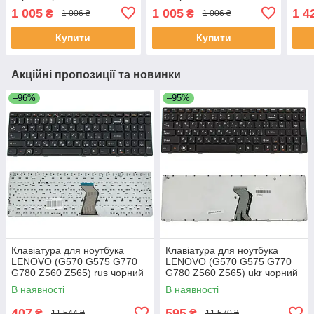
джойстиком
сріб
1 005
1 005
1 4
₴
₴
1 006 ₴
1 006 ₴
джо
Купити
Купити
Акційні пропозиції та новинки
–96%
–95%
Клавіатура для ноутбука
Клавіатура для ноутбука
LENOVO (G570 G575 G770
LENOVO (G570 G575 G770
G780 Z560 Z565) rus чорний
G780 Z560 Z565) ukr чорний
чорний frame
чорний frame
В наявності
В наявності
407
595
₴
₴
11 544 ₴
11 570 ₴