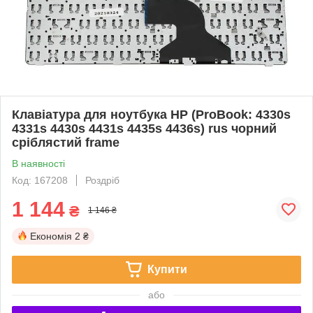
Клавіатура для ноутбука HP (ProBook: 4330s
4331s 4430s 4431s 4435s 4436s) rus чорний
сріблястий frame
В наявності
Код: 167208
Роздріб
1 144
₴
1 146 ₴
Економія
2 ₴
Купити
або