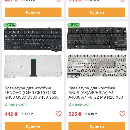
Купити
Купити
–94%
–81%
Клавіатура для ноутбука
Клавіатура для ноутбука
LENOVO (C460 C510 G430
ASUS (A3(A/E/H/F/V) A4
G450 G530 U330 Y430 Y530
A4000 A7 F5 G2 M9 R20 X50
Y730) rus чорний
Z8 Z8000) rus чорний шлейф
В наявності
В наявності
праворуч
442
525
₴
₴
7 333 ₴
2 698 ₴
Купити
Купити