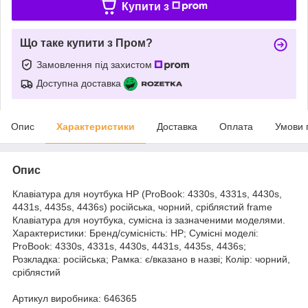
Купити з
Що таке купити з Пром?
Замовлення під захистом
Доступна доставка
Опис
Характеристики
Доставка
Оплата
Умови 
Опис
Клавіатура для ноутбука HP (ProBook: 4330s, 4331s, 4430s,
4431s, 4435s, 4436s) російська, чорний, сріблястий frame
Клавіатура для ноутбука, сумісна із зазначеними моделями.
Характеристики: Бренд/сумісність: HP; Сумісні моделі:
ProBook: 4330s, 4331s, 4430s, 4431s, 4435s, 4436s;
Розкладка: російська; Рамка: є/вказано в назві; Колір: чорний,
сріблястий
Артикул виробника: 646365