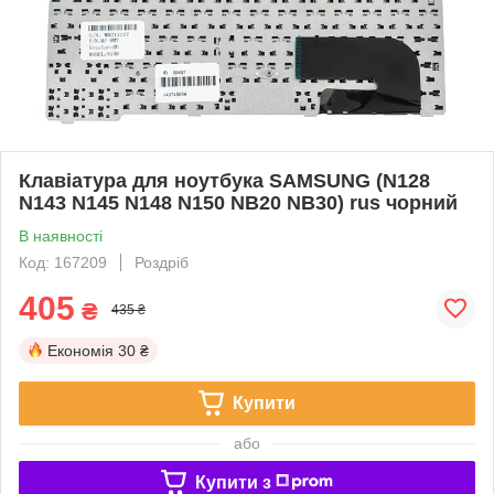
Клавіатура для ноутбука SAMSUNG (N128
N143 N145 N148 N150 NB20 NB30) rus чорний
В наявності
Код: 167209
Роздріб
405
₴
435 ₴
Економія
30 ₴
Купити
або
Купити з