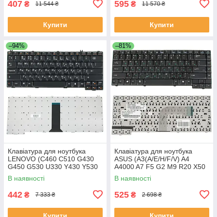
407
595
₴
₴
11 544 ₴
11 570 ₴
Купити
Купити
–94%
–81%
Клавіатура для ноутбука
Клавіатура для ноутбука
LENOVO (C460 C510 G430
ASUS (A3(A/E/H/F/V) A4
G450 G530 U330 Y430 Y530
A4000 A7 F5 G2 M9 R20 X50
Y730) rus чорний
Z8 Z8000) rus чорний шлейф
В наявності
В наявності
праворуч
442
525
₴
₴
7 333 ₴
2 698 ₴
Купити
Купити