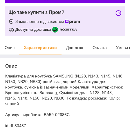
Що таке купити з Пром?
Замовлення під захистом
Доступна доставка
Опис
Характеристики
Доставка
Оплата
Умови 
Опис
Клавіатура для ноутбука SAMSUNG (N128, N143, N145, N148,
N150, NB20, NB30) російська, чорний Клавіатура для
ноутбука, сумісна із зазначеними моделями. Характеристики:
Бренд/сумісність: Samsung; Сумісні моделі: N128, N143,
N145, N148, N150, NB20, NB30; Розкладка: російська; Колір:
чорний
Артикул виробника: BA59-02686C
id df-33437