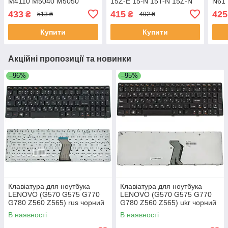
M4110 M5040 M5050
15Z-E 15-N 15T-N 15Z-N
N61 
N4110 N5040 N5050
series) rus чорний
X61)
433
415
425
₴
₴
513 ₴
492 ₴
Vostro: 1540 3550 XPS:
vers
L502) rus чорний
Купити
Купити
Акційні пропозиції та новинки
–96%
–95%
Клавіатура для ноутбука
Клавіатура для ноутбука
LENOVO (G570 G575 G770
LENOVO (G570 G575 G770
G780 Z560 Z565) rus чорний
G780 Z560 Z565) ukr чорний
чорний frame
чорний frame
В наявності
В наявності