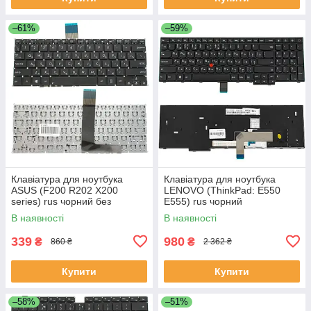
–61%
–59%
Клавіатура для ноутбука
Клавіатура для ноутбука
ASUS (F200 R202 X200
LENOVO (ThinkPad: E550
series) rus чорний без
E555) rus чорний
фрейма
В наявності
В наявності
339
980
₴
₴
860 ₴
2 362 ₴
Купити
Купити
–58%
–51%