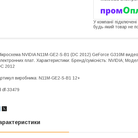
У компанії підключені
будь-який товар не п
ікросхема NVIDIA N11M-GE2-S-B1 (DC 2012) GeForce G310M видео
лектронних плат. Характеристики: Бренд/сумісність: NVIDIA; Мод
C 2012
ртикул виробника: N11M-GE2-S-B1 12+
d df-33479
арактеристики