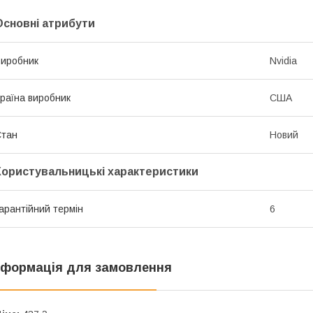
Основні атрибути
иробник
Nvidia
раїна виробник
США
Стан
Новий
Користувальницькі характеристики
арантійний термін
6
нформація для замовлення