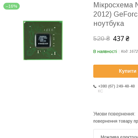
Мікросхема 
–16%
2012) GeForc
ноутбука
437 ₴
520 ₴
В наявності
Код:
1672
Купити
+380 (67) 249-48-48
КС
повернення товару п