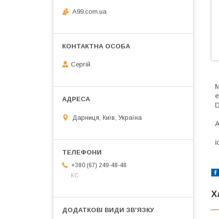
A99.com.ua
Сергій
М
е
D
Дарниця, Київ, Україна
А
i
+380 (67) 249-48-48
КС
Х