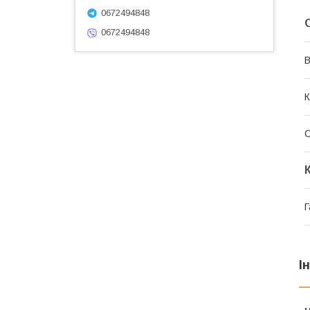
0672494848
0672494848
В
К
Г
І