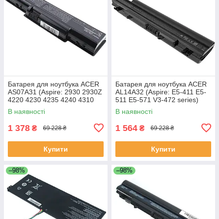
Батарея для ноутбука ACER
Батарея для ноутбука ACER
AS07A31 (Aspire: 2930 2930Z
AL14A32 (Aspire: E5-411 E5-
4220 4230 4235 4240 4310
511 E5-571 V3-472 series)
5334 5732Z 7315) 11.1V
11.1V 4400mAh Чорний
В наявності
В наявності
4400mAh Чорний
1 378
1 564
₴
₴
69 228 ₴
69 228 ₴
Купити
Купити
–98%
–98%