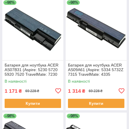
–98%
–98%
Батарея для ноутбука ACER
Батарея для ноутбука ACER
AS07B31 (Aspire: 5230 5720
AS09A61 (Aspire: 5334 5732Z
5920 7520 TravelMate: 7230
7315 TravelMate: 4335
7530 7730) 11.1V 4400mAh
Gateway: ID56 ID58 NV52
В наявності
В наявності
Чорний
NV53 NV54 NV56 NV58
1 171
1 314
₴
₴
69 228 ₴
69 228 ₴
Купити
Купити
–98%
–98%