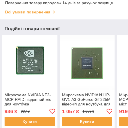
Повернення товару впродовж 14 днів за рахунок покупця
Всі умови повернення
Подібні товари компанії
Мікросхема NVIDIA NF2-
Мікросхема NVIDIA N11P-
Мікр
MCP-RAID південний міст
GV1-A3 GeForce GT325M
MCP
для ноутбука
відеочіп для ноутбука для
міст
ноутбука
936
1 057
919
₴
₴
937 ₴
1 058 ₴
Купити
Купити