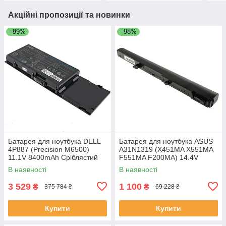
Акційні пропозиції та новинки
–99%
–98%
Батарея для ноутбука DELL
Батарея для ноутбука ASUS
4P887 (Precision M6500)
A31N1319 (X451MA X551MA
11.1V 8400mAh Сріблястий
F551MA F200MA) 14.4V
2200mAh Чорний
В наявності
В наявності
3 529
1 100
₴
₴
375 784 ₴
69 228 ₴
Купити
Купити