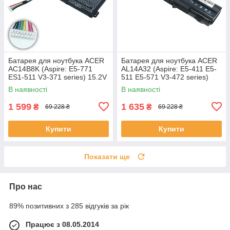
Батарея для ноутбука ACER
Батарея для ноутбука ACER
AC14B8K (Aspire: E5-771
AL14A32 (Aspire: E5-411 E5-
ES1-511 V3-371 series) 15.2V
511 E5-571 V3-472 series)
2200mAh Чорний
11.1V 5200mAh Чорний
В наявності
В наявності
1 599
1 635
₴
₴
69 228 ₴
69 228 ₴
Купити
Купити
Показати ще
Про нас
89% позитивних з 285 відгуків за рік
Працює з 08.05.2014