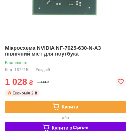
Мікросхема NVIDIA NF-7025-630-N-A3
північний міст для ноутбука
В наявності
Код: 167215
Роздріб
1 028
₴
1 030 ₴
Економія
2 ₴
Купити
або
Купити з