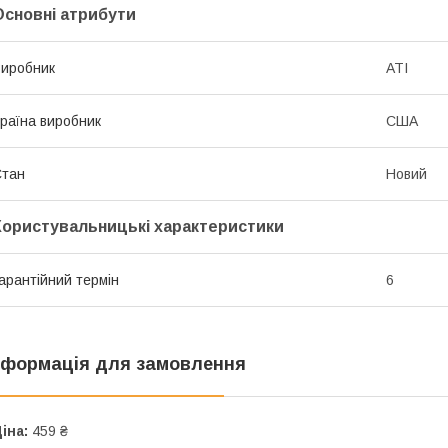
Основні атрибути
иробник
ATI
раїна виробник
США
Стан
Новий
Користувальницькі характеристики
арантійний термін
6
нформація для замовлення
іна:
459 ₴