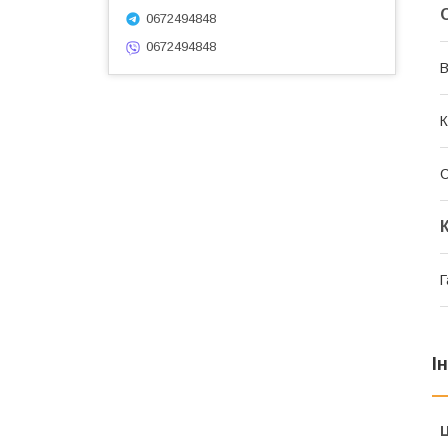
0672494848
0672494848
В
К
Г
І
Ц