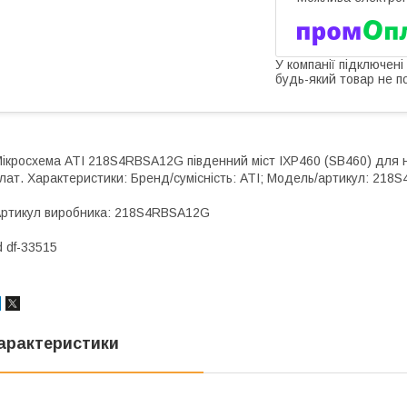
У компанії підключені
будь-який товар не п
ікросхема ATI 218S4RBSA12G південний міст IXP460 (SB460) для 
лат. Характеристики: Бренд/сумісність: ATI; Модель/артикул: 21
ртикул виробника: 218S4RBSA12G
d df-33515
арактеристики