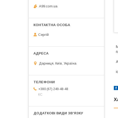
A99.com.ua
Сергій
М
п
А
Дарниця, Київ, Україна
i
+380 (67) 249-48-48
КС
Х