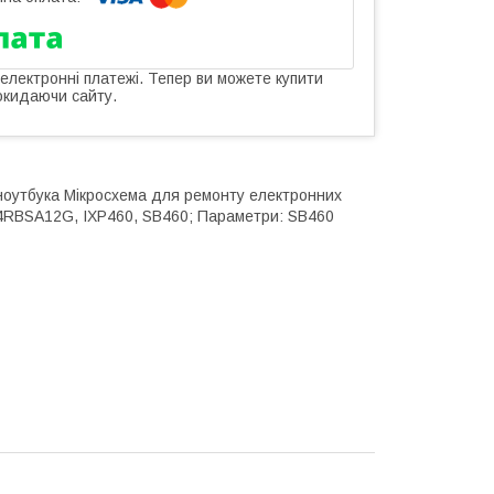
 електронні платежі. Тепер ви можете купити
окидаючи сайту.
ноутбука Мікросхема для ремонту електронних
8S4RBSA12G, IXP460, SB460; Параметри: SB460