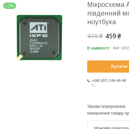
Мікросхема 
–2%
південний мі
ноутбука
459 ₴
470 ₴
В наявності
Код:
1672
Купити
+380 (67) 249-48-48
КС
повернення товару п