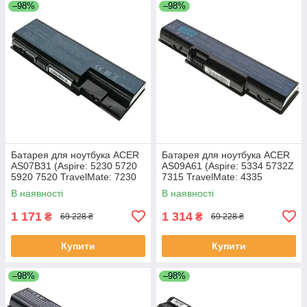
–98%
–98%
Батарея для ноутбука ACER
Батарея для ноутбука ACER
AS07B31 (Aspire: 5230 5720
AS09A61 (Aspire: 5334 5732Z
5920 7520 TravelMate: 7230
7315 TravelMate: 4335
7530 7730) 11.1V 4400mAh
Gateway: ID56 ID58 NV52
В наявності
В наявності
Чорний
NV53 NV54 NV56 NV58
1 171
1 314
₴
₴
69 228 ₴
69 228 ₴
Купити
Купити
–98%
–98%