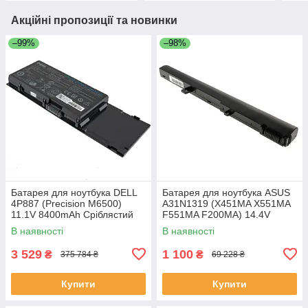
Акційні пропозиції та новинки
–99%
–98%
Батарея для ноутбука DELL
Батарея для ноутбука ASUS
4P887 (Precision M6500)
A31N1319 (X451MA X551MA
11.1V 8400mAh Сріблястий
F551MA F200MA) 14.4V
2200mAh Чорний
В наявності
В наявності
3 529
1 100
₴
₴
375 784 ₴
69 228 ₴
Купити
Купити