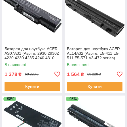
Батарея для ноутбука ACER
Батарея для ноутбука ACER
AS07A31 (Aspire: 2930 2930Z
AL14A32 (Aspire: E5-411 E5-
4220 4230 4235 4240 4310
511 E5-571 V3-472 series)
5334 5732Z 7315) 11.1V
11.1V 4400mAh Чорний
В наявності
В наявності
4400mAh Чорний
1 378
1 564
₴
₴
69 228 ₴
69 228 ₴
Купити
Купити
–98%
–98%