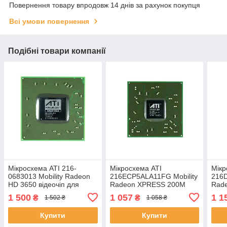
Повернення товару впродовж 14 днів за рахунок покупця
Всі умови повернення
Подібні товари компанії
Мікросхема ATI 216-
Мікросхема ATI
Мікр
0683013 Mobility Radeon
216ECP5ALA11FG Mobility
216D
HD 3650 відеочіп для
Radeon XPRESS 200M
Rad
ноутбука
RC415ME відеочіп для
RC41
1 500
1 057
1 1
₴
₴
1 502 ₴
1 058 ₴
ноутбука
ноут
Купити
Купити