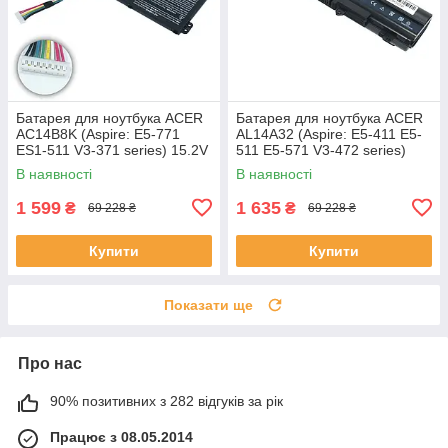
Батарея для ноутбука ACER
Батарея для ноутбука ACER
AC14B8K (Aspire: E5-771
AL14A32 (Aspire: E5-411 E5-
ES1-511 V3-371 series) 15.2V
511 E5-571 V3-472 series)
2200mAh Чорний
11.1V 5200mAh Чорний
В наявності
В наявності
1 599
1 635
₴
₴
69 228 ₴
69 228 ₴
Купити
Купити
Показати ще
Про нас
90% позитивних з 282 відгуків за рік
Працює з 08.05.2014