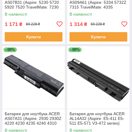
AS07B31 (Aspire: 5230 5720
AS09A61 (Aspire: 5334 5732Z
5920 7520 TravelMate: 7230
7315 TravelMate: 4335
7530 7730) 11.1V 4400mAh
Gateway: ID56 ID58 NV52
В наявності
В наявності
Чорний
NV53 NV54 NV56 NV58
1 171
1 314
₴
₴
69 228 ₴
69 228 ₴
Купити
Купити
–98%
–98%
Батарея для ноутбука ACER
Батарея для ноутбука ACER
AS07A31 (Aspire: 2930 2930Z
AL14A32 (Aspire: E5-411 E5-
4220 4230 4235 4240 4310
511 E5-571 V3-472 series)
5334 5732Z 7315) 11.1V
11.1V 4400mAh Чорний
В наявності
В наявності