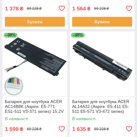
4400mAh Чорний
1 378
1 564
₴
₴
69 228 ₴
69 228 ₴
Купити
Купити
–98%
–98%
Батарея для ноутбука ACER
Батарея для ноутбука ACER
AC14B8K (Aspire: E5-771
AL14A32 (Aspire: E5-411 E5-
ES1-511 V3-371 series) 15.2V
511 E5-571 V3-472 series)
2200mAh Чорний
11.1V 5200mAh Чорний
В наявності
В наявності
1 599
1 635
₴
₴
69 228 ₴
69 228 ₴