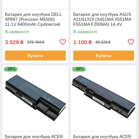
Батарея для ноутбука DELL
Батарея для ноутбука ASUS
4P887 (Precision M6500)
A31N1319 (X451MA X551MA
11.1V 8400mAh Сріблястий
F551MA F200MA) 14.4V
2200mAh Чорний
В наявності
В наявності
3 529
1 100
₴
₴
375 784 ₴
69 228 ₴
Купити
Купити
–98%
–98%
Батарея для ноутбука ACER
Батарея для ноутбука ACER