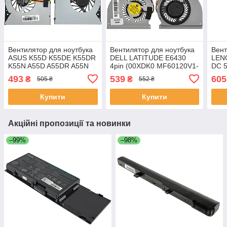
Вентилятор для ноутбука
Вентилятор для ноутбука
Вент
ASUS K55D K55DE K55DR
DELL LATITUDE E6430
LEN
K55N A55D A55DR A55N
4pin (00XDK0 MF60120V1-
DC 5
3pin (AMD CPU FAN)
C370-G9A) (Кулер)
AB45
493
539
605
₴
₴
505 ₴
552 ₴
(MF75090V1-C180-G99)
(Кулер)
Купити
Купити
Акційні пропозиції та новинки
–99%
–98%