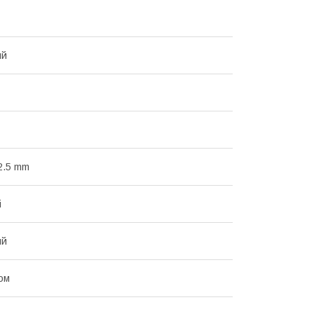
ий
 2.5 mm
і
ий
ом