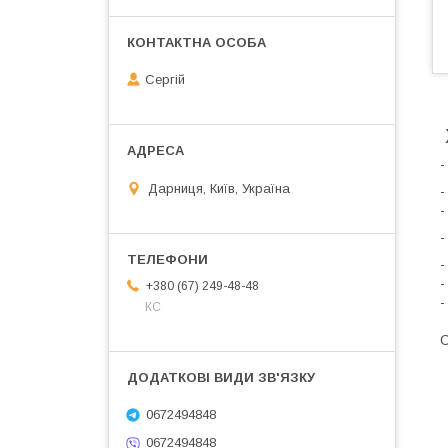
Сергій
-
Дарниця, Київ, Україна
-
-
-
-
-
+380 (67) 249-48-48
-
КС
С
0672494848
0672494848