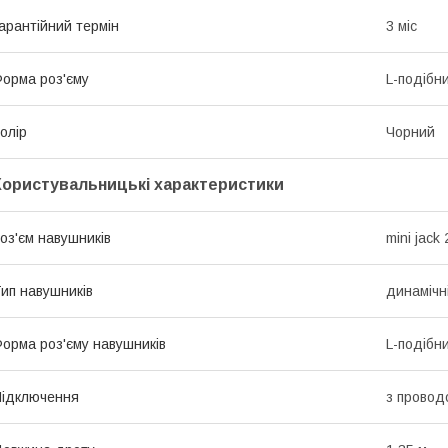
арантійний термін
3 міс
орма роз'єму
L-подібн
олір
Чорний
Користувальницькі характеристики
оз'єм навушників
mini jack
ип навушників
динамічн
орма роз'єму навушників
L-подібн
ідключення
з провод