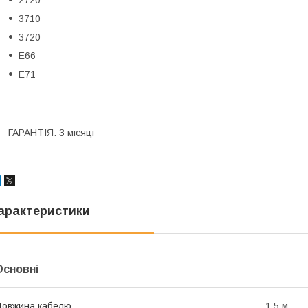
3710
3720
E66
E71
ГАРАНТІЯ: 3 місяці
арактеристики
Основні
овжина кабелю
1.5 м