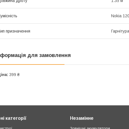
овжина дроту
1.35 м
умісність
Nokia 120
ип призначення
Гарнітур
нформація для замовлення
іна:
399 ₴
і категорії
Незамінне
ристрої
Зовнішні акумулятори