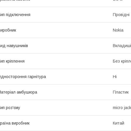
ип підключення
Провідні
иробник
Nokia
ид навушників
Вкладиш
ип кріплення
Без кріп
дностороння гарнітура
Ні
атеріал амбушюра
Пластик
ип роз'єму
micro jac
раїна виробник
Китай