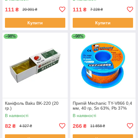
111
111
₴
₴
20 001 ₴
7 228 ₴
Купити
Купити
–98%
–98%
Каніфоль Baku BK-220 (20
Припій Mechanic TY-V866 0,4
гр.)
мм, 40 гр, Sn 63%, Pb 37%
В наявності
В наявності
82
266
₴
₴
4 327 ₴
11 858 ₴