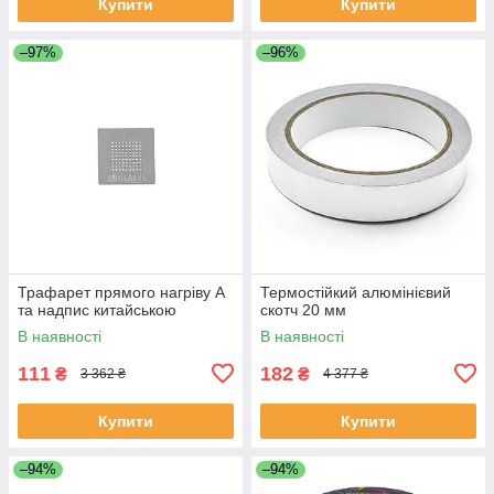
Купити
Купити
–97%
–96%
Трафарет прямого нагріву A
Термостійкий алюмінієвий
та надпис китайською
скотч 20 мм
В наявності
В наявності
111
182
₴
₴
3 362 ₴
4 377 ₴
Купити
Купити
–94%
–94%