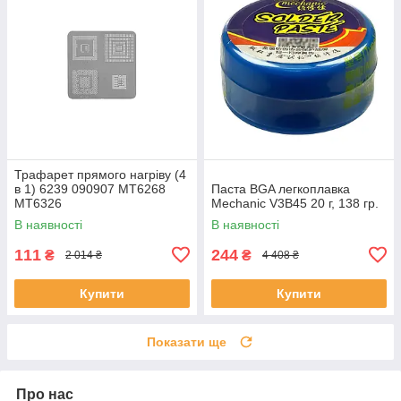
Трафарет прямого нагріву (4
в 1) 6239 090907 MT6268
Паста BGA легкоплавка
MT6326
Mechanic V3B45 20 г, 138 гр.
В наявності
В наявності
111
244
₴
₴
2 014 ₴
4 408 ₴
Купити
Купити
Показати ще
Про нас