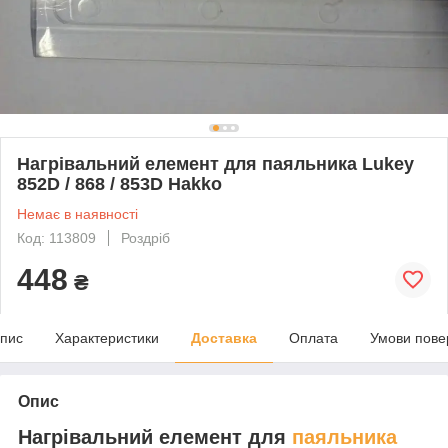
Нагрівальний елемент для паяльника Lukey
852D / 868 / 853D Hakko
Немає в наявності
Код: 113809
Роздріб
448
₴
пис
Характеристики
Доставка
Оплата
Умови пове
Опис
Нагрівальний елемент для
паяльника