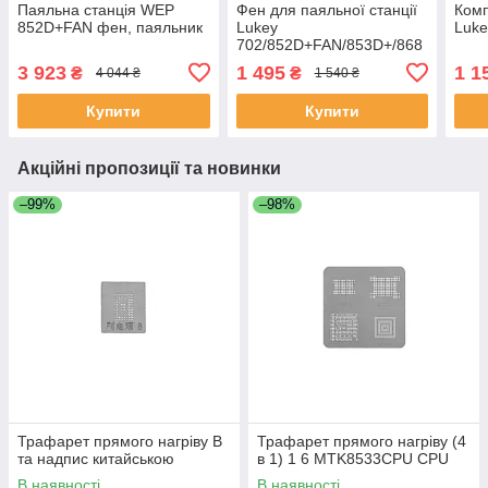
Паяльна станція WEP
Фен для паяльної станції
Комп
852D+FAN фен, паяльник
Lukey
Luke
702/852D+FAN/853D+/868
3 923
1 495
1 1
₴
₴
4 044 ₴
1 540 ₴
Купити
Купити
Акційні пропозиції та новинки
–99%
–98%
Трафарет прямого нагріву B
Трафарет прямого нагріву (4
та надпис китайською
в 1) 1 6 MTK8533CPU CPU
В наявності
В наявності