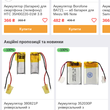
Акумулятор (батарея) для
Акумулятор Borofone
Акум
смартфона (телефону)
BA721 — аб батарея для
сма
HTC 35H00220-01M 3.8
Meizu M6 Note
Sams
2600mAh 9.88Wh
J730
366
482
366
₴
₴
368 ₴
496 ₴
BJ73
Купити
Купити
Акційні пропозиції та новинки
–100%
–100%
Акумулятор 380821P
Акумулятор 352030P
універсальний з
універсальний з