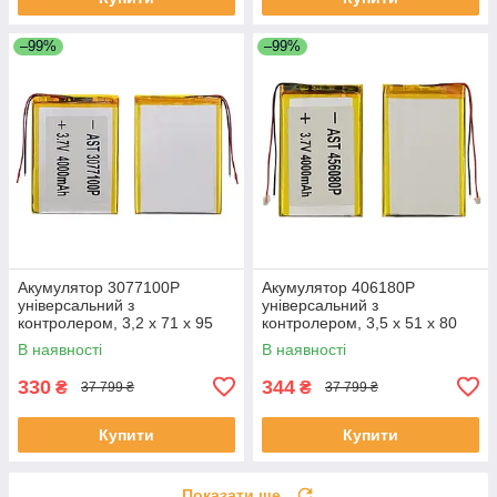
–99%
–99%
Акумулятор 3077100P
Акумулятор 406180P
універсальний з
універсальний з
контролером, 3,2 х 71 х 95
контролером, 3,5 х 51 х 80
мм (3000 mAh)/ для
мм (1600 mAh)/ для
В наявності
В наявності
смартфона, планшета
смартфона, планшета
330
344
₴
₴
37 799 ₴
37 799 ₴
Купити
Купити
Показати ще