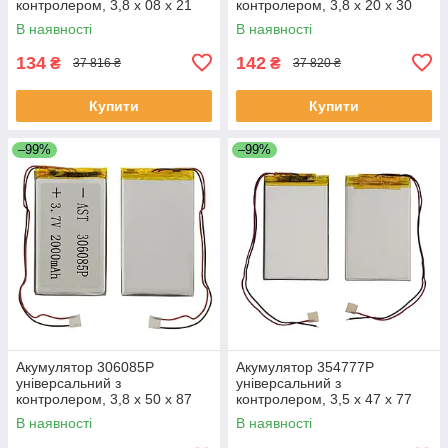
контролером, 3,8 х 08 х 21
контролером, 3,8 х 20 х 30
мм (35 mAh)/ для TWS
мм (250 mAh)/ для TWS
В наявності
В наявності
навушників, bluetooth
навушників, bluetooth
гарнітур, MP3 плеєрів
гарнітур, MP3 плеєрів
134
142
₴
₴
37 816 ₴
37 820 ₴
Купити
Купити
–99%
–99%
Акумулятор 306085P
Акумулятор 354777P
універсальний з
універсальний з
контролером, 3,8 х 50 х 87
контролером, 3,5 х 47 х 77
мм (1100 mAh)/ для
мм (1350 mAh)/ для
В наявності
В наявності
смартфона, планшета
смартфона, планшета