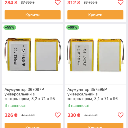
284
312
₴
₴
37 799 ₴
37 799 ₴
Купити
Купити
–99%
–99%
Акумулятор 367097P
Акумулятор 357595P
універсальний з
універсальний з
контролером, 3,2 х 71 х 95
контролером, 3,1 х 71 х 96
мм (3000 mAh)/Nomi Corsa
мм (3000 mAh)/ для
В наявності
В наявності
Tablet C070010/Nomi Corsa
смартфона, планшета
Pro C070020
326
330
₴
₴
37 799 ₴
37 799 ₴
Купити
Купити