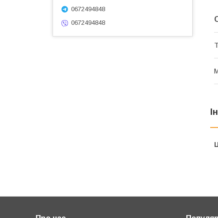
0672494848
0672494848
Т
М
І
Ц