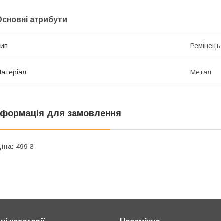
Основні атрибути
ип
Ремінець
атеріал
Метал
нформація для замовлення
іна:
499 ₴