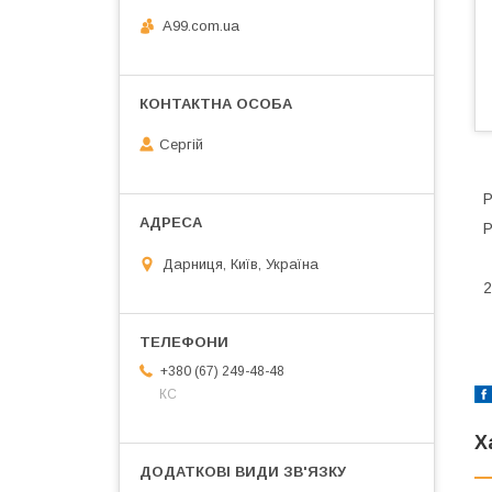
A99.com.ua
Сергій
Р
Р
Дарниця, Київ, Україна
2
+380 (67) 249-48-48
КС
Х